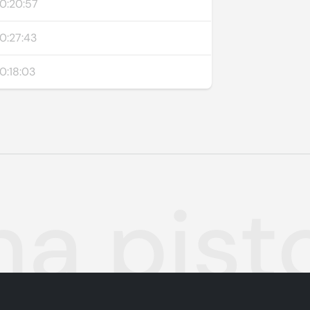
0:20:57
0:27:43
0:18:03
na pist