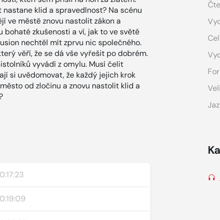
Čte
ět nastane klid a spravedlnost? Na scénu
ějí ve městě znovu nastolit zákon a
Vyd
 bohaté zkušenosti a ví, jak to ve světě
Cel
usion nechtěl mít zprvu nic společného.
terý věří, že se dá vše vyřešit po dobrém.
Vy
tolníků vyvádí z omylu. Musí čelit
For
jí si uvědomovat, že každý jejich krok
t město od zločinu a znovu nastolit klid a
Vel
?
Jaz
Ka
0:17:23
0:19:09