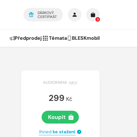
DÁRKOVÝ
CERTIFIKÁT
0
Předprodej
Témata
BLESKmobil
AUDIOKNIHA
(
MP3
)
299
Kč
Koupit
Ihned
ke stažení
?