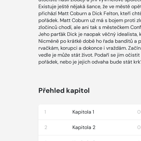
Existuje ještě nějaká šance, že ve městě op
přichází Matt Coburn a Dick Felton, kteří cht
pořádek. Matt Coburn už má s bojem proti zlu
zločinců chodí, ale ani tak s městečkem Conf
Jeho parťák Dick je naopak věčný idealista, k
Nicméně po krátké době ho řada banditů a pis
rvačkám, korupci a dokonce i vraždám. Začína
vedle je může stát život. Podaří se jim očisti
pořádek, nebo je jejich odvaha bude stát krk
Přehled kapitol
1
Kapitola 1
0
2
Kapitola 2
0