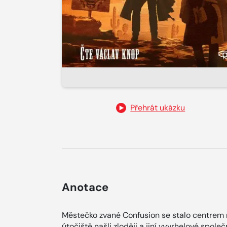
Přehrát ukázku
Anotace
Městečko zvané Confusion se stalo centrem ná
útočiště našli zloději a jiní vyvrhelové společ