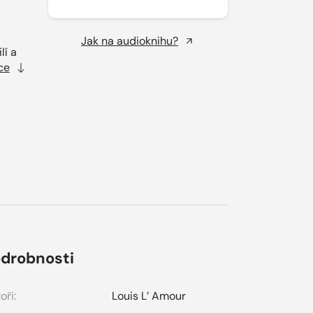
Jak na audioknihu?
lí a
ce
drobnosti
oři:
Louis L’ Amour