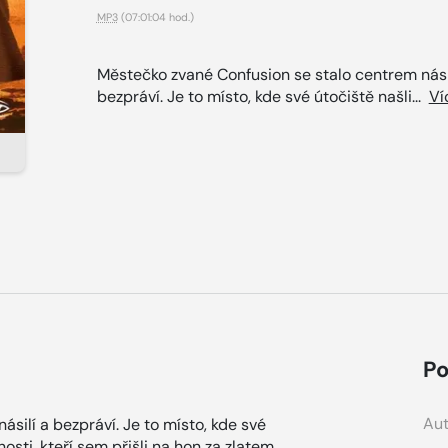
MP3
(07:01:04 hod.)
Městečko zvané Confusion se stalo centrem nási
bezpráví. Je to místo, kde své útočiště našli...
Ví
Po
Aut
silí a bezpráví. Je to místo, kde své
nosti, kteří sem přišli na hon za zlatem.