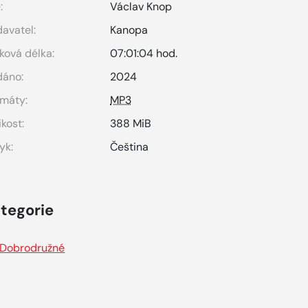
:
Václav Knop
avatel:
Kanopa
ková délka:
07:01:04 hod.
dáno:
2024
máty:
MP3
ikost:
388 MiB
yk:
Čeština
tegorie
Dobrodružné