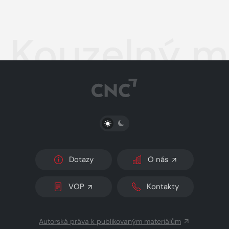
Kouzelný m
PŘEPNOUT SVĚTLÝ/TMAVÝ REŽIM
Dotazy
O nás
VOP
Kontakty
Autorská práva k publikovaným materiálům