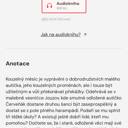
Audiokniha
169 Kč
MP3
(00:47:00 hod.)
Jak na audioknihu?
Anotace
Kouzelný měsíc je vyprávění o dobrodružstvích malého
autíčka, jeho kouzelných proměnách, ale i touze být
užitečným a vůli překonávat překážky. Odehrává se v
malebné vesničce Jouzov, kde smutné odložené autíčko
Červeňák dostane druhou šanci být zaseprospěšný a
dostat se z pole plného harampádí. Podaří se mu splnit
tři těžké úkoly? A existují ještě dobří lidé, kteří mu
pomohou? Dočtete se, že i staré, odložené věci mají své