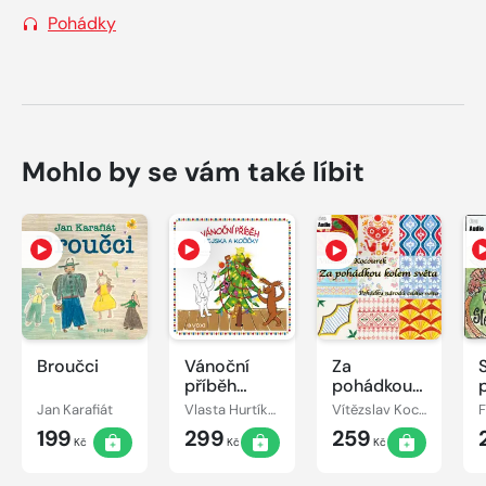
Pohádky
Mohlo by se vám také líbit
Broučci
Vánoční
Za
příběh
pohádkou
pejska a
kolem
Jan Karafiát
Vlasta Hurtíková
Vítězslav Kocourek
kočičky
světa
199
299
259
Kč
Kč
Kč