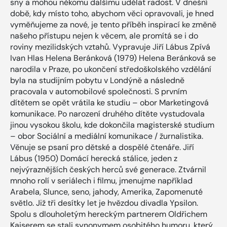
sny a mohou někomu dalšímu udělat radost. V dnešní
době, kdy místo toho, abychom věci opravovali, je hned
vyměňujeme za nové, je tento příběh inspirací ke změně
našeho přístupu nejen k věcem, ale promítá se i do
roviny mezilidských vztahů. Vypravuje Jiří Lábus Zpívá
Ivan Hlas Helena Beránková (1979) Helena Beránková se
narodila v Praze, po ukončení středoškolského vzdělání
byla na studijním pobytu v Londýně a následně
pracovala v automobilové společnosti. S prvním
dítětem se opět vrátila ke studiu – obor Marketingová
komunikace. Po narození druhého dítěte vystudovala
jinou vysokou školu, kde dokončila magisterské studium
– obor Sociální a mediální komunikace / žurnalistika.
Věnuje se psaní pro dětské a dospělé čtenáře. Jiří
Lábus (1950) Domácí herecká stálice, jeden z
nejvýraznějších českých herců své generace. Ztvárnil
mnoho rolí v seriálech i filmu, jmenujme například
Arabela, Slunce, seno, jahody, Amerika, Zapomenuté
světlo. Již tři desítky let je hvězdou divadla Ypsilon.
Spolu s dlouholetým hereckým partnerem Oldřichem
Kaiserem se stali synonymem osobitého humoru, který