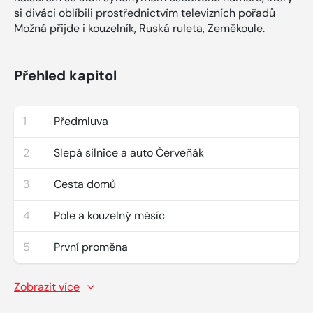
si diváci oblíbili prostřednictvím televizních pořadů
Možná přijde i kouzelník, Ruská ruleta, Zeměkoule.
Přehled kapitol
1
Předmluva
2
Slepá silnice a auto Červeňák
3
Cesta domů
4
Pole a kouzelný měsíc
5
První proměna
Zobrazit více