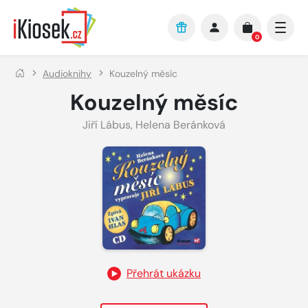
Přejít na hlavní obsah
0
Audioknihy
Kouzelný měsíc
Kouzelný měsíc
Jiří Lábus
,
Helena Beránková
Přehrát ukázku