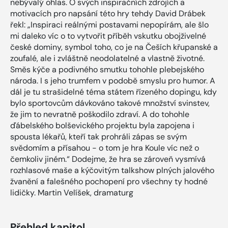
nebývalý ohlas. O svých inspiračních zdrojích a
motivacích pro napsání této hry tehdy David Drábek
řekl: „Inspiraci reálnými postavami nepopírám, ale šlo
mi daleko víc o to vytvořit příběh vskutku obojživelné
české dominy, symbol toho, co je na Češích křupanské a
zoufalé, ale i zvláštně neodolatelné a vlastně životné.
Směs kýče a podivného smutku tohohle plebejského
národa. I s jeho trumfem v podobě smyslu pro humor. A
dál je tu strašidelné téma státem řízeného dopingu, kdy
bylo sportovcům dávkováno takové množství svinstev,
že jim to nevratně poškodilo zdraví. A do tohohle
ďábelského bolševického projektu byla zapojena i
spousta lékařů, kteří tak prohráli zápas se svým
svědomím a přísahou - o tom je hra Koule víc než o
čemkoliv jiném.“ Dodejme, že hra se zároveň vysmívá
rozhlasové maše a kýčovitým talkshow plných jalového
žvanění a falešného pochopení pro všechny ty hodné
lidičky. Martin Velíšek, dramaturg
Přehled kapitol