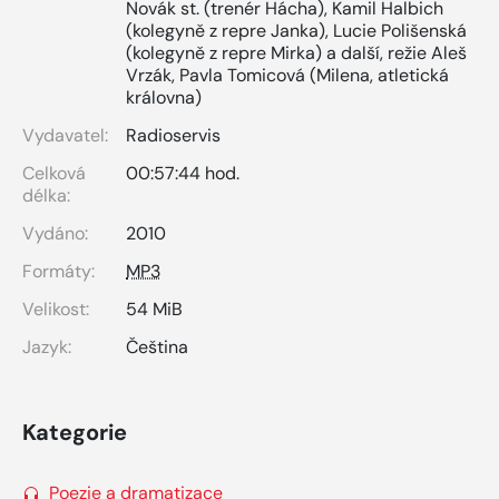
Novák st. (trenér Hácha)
,
Kamil Halbich
(kolegyně z repre Janka)
,
Lucie Polišenská
(kolegyně z repre Mirka) a další
,
režie Aleš
Vrzák
,
Pavla Tomicová (Milena, atletická
královna)
Vydavatel:
Radioservis
Celková
00:57:44 hod.
délka:
Vydáno:
2010
Formáty:
MP3
Velikost:
54 MiB
Jazyk:
Čeština
Kategorie
Poezie a dramatizace