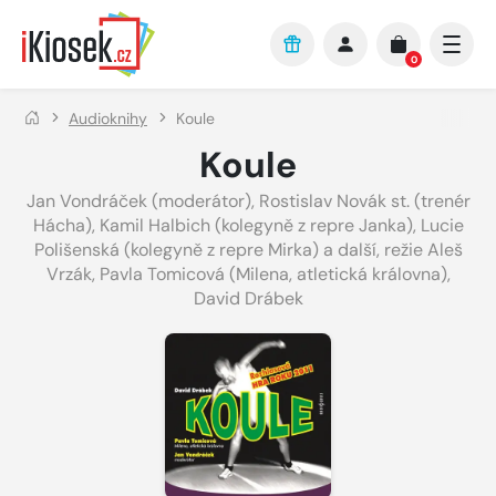
Přejít na hlavní obsah
0
Audioknihy
Koule
Koule
Jan Vondráček (moderátor)
,
Rostislav Novák st. (trenér
Hácha)
,
Kamil Halbich (kolegyně z repre Janka)
,
Lucie
Polišenská (kolegyně z repre Mirka) a další
,
režie Aleš
Vrzák
,
Pavla Tomicová (Milena, atletická královna)
,
David Drábek