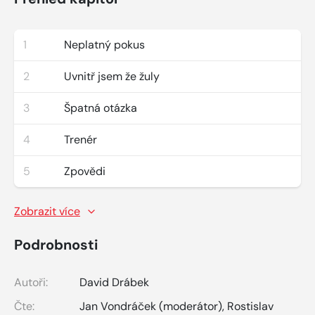
1
Neplatný pokus
2
Uvnitř jsem že žuly
3
Špatná otázka
4
Trenér
5
Zpovědi
Zobrazit více
Podrobnosti
Autoři:
David Drábek
Čte:
Jan Vondráček (moderátor)
,
Rostislav