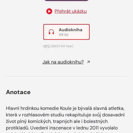
Přehrát ukázku
Audiokniha
99 Kč
MP3
(00:57:44 hod.)
Jak na audioknihu?
Anotace
Hlavní hrdinkou komedie Koule je bývalá slavná atletka,
která v rozhlasovém studiu rekapituluje svůj dosavadní
život plný komických, trapných ale i bolestných
protikladů. Uvedení inscenace v lednu 2011 vyvolalo