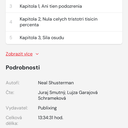
3
Kapitola 1, Ani tien podozrenia
Kapitola 2, Nula celych tristotri tisicin
4
percenta
5
Kapitola 3, Sila osudu
Zobrazit více
Podrobnosti
Autoři:
Neal Shusterman
Čte:
Juraj Smutný
,
Lujza Garajová
Schrameková
Vydavatel:
Publixing
Celková
13:34:31 hod.
délka: