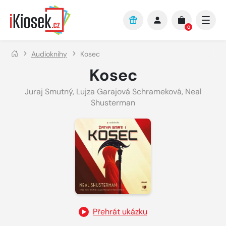
Přejít na hlavní obsah
0
Audioknihy
Kosec
Kosec
Juraj Smutný
,
Lujza Garajová Schrameková
,
Neal
Shusterman
Přehrát ukázku