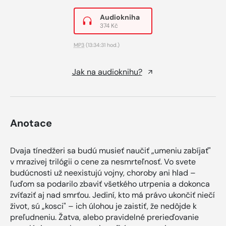
Audiokniha
374 Kč
MP3
(13:34:31 hod.)
Jak na audioknihu?
Anotace
Dvaja tínedžeri sa budú musieť naučiť „umeniu zabíjať"
v mrazivej trilógii o cene za nesmrteľnosť. Vo svete
budúcnosti už neexistujú vojny, choroby ani hlad –
ľuďom sa podarilo zbaviť všetkého utrpenia a dokonca
zvíťaziť aj nad smrťou. Jediní, kto má právo ukončiť niečí
život, sú „kosci" – ich úlohou je zaistiť, že nedôjde k
preľudneniu. Žatva, alebo pravidelné prerieďovanie