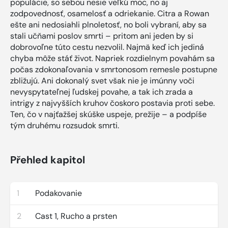
populácie, so sebou nesie veľkú moc, no aj
zodpovednosť, osamelosť a odriekanie. Citra a Rowan
ešte ani nedosiahli plnoletosť, no boli vybraní, aby sa
stali učňami poslov smrti – pritom ani jeden by si
dobrovoľne túto cestu nezvolil. Najmä keď ich jediná
chyba môže stáť život. Napriek rozdielnym povahám sa
počas zdokonaľovania v smrtonosom remesle postupne
zbližujú. Ani dokonalý svet však nie je imúnny voči
nevyspytateľnej ľudskej povahe, a tak ich zrada a
intrigy z najvyšších kruhov čoskoro postavia proti sebe.
Ten, čo v najťažšej skúške uspeje, prežije – a podpíše
tým druhému rozsudok smrti.
Přehled kapitol
1
Podakovanie
2
Cast 1, Rucho a prsten