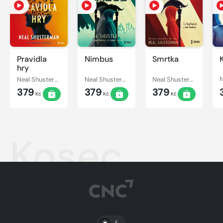
Pravidla
Nimbus
Smrtka
hry
Neal Shusterman
Neal Shusterman
Neal Shusterman
379
379
379
Kč
Kč
Kč
Kosec
PŘEPNOUT SVĚTLÝ/TMAVÝ REŽIM