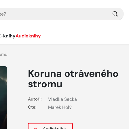
E-knihy
Audioknihy
romu
Koruna otráveného
stromu
Autoři:
Vlaďka Secká
Čte:
Marek Holý
Audiokniha