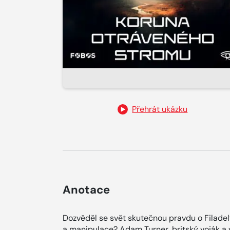
Přehrát ukázku
Anotace
Dozvěděl se svět skutečnou pravdu o Filade
a manipulace? Adam Turner, britský voják a v