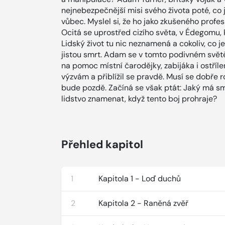
nejnebezpečnější misi svého života poté, co 
vůbec. Myslel si, že ho jako zkušeného profesi
Ocitá se uprostřed cizího světa, v Édegomu, 
Lidský život tu nic neznamená a cokoliv, co j
jistou smrt. Adam se v tomto podivném světě
na pomoc místní čarodějky, zabijáka i ostříl
výzvám a přiblížil se pravdě. Musí se dobře 
bude pozdě. Začíná se však ptát: Jaký má sm
lidstvo znamenat, když tento boj prohraje?
Přehled kapitol
1
Kapitola 1 - Loď duchů
2
Kapitola 2 - Raněná zvěř