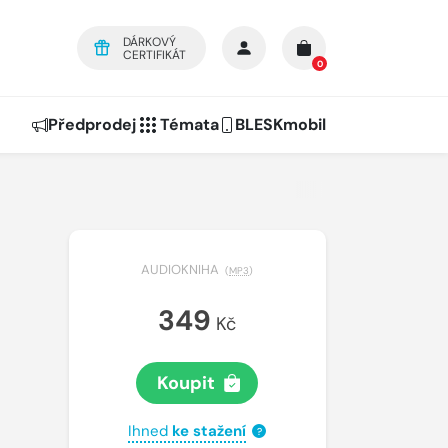
DÁRKOVÝ
CERTIFIKÁT
0
Předprodej
Témata
BLESKmobil
AUDIOKNIHA
(
MP3
)
349
Kč
Koupit
Ihned
ke stažení
?