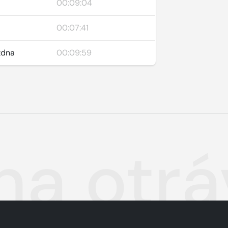
00:09:04
00:07:41
zdna
00:09:59
na otr