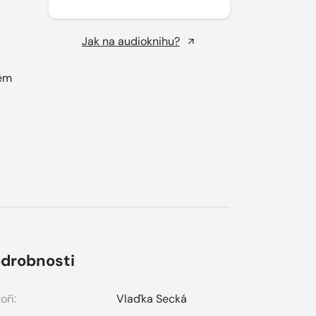
Jak na audioknihu?
kém
drobnosti
oři:
Vlaďka Secká