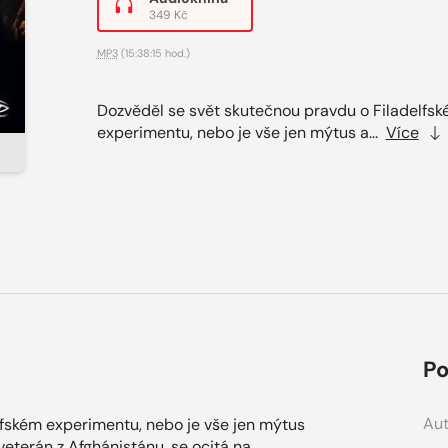
349 Kč
MP3
(15:38:15 hod.)
Dozvěděl se svět skutečnou pravdu o Filadelfs
experimentu, nebo je vše jen mýtus a...
Více
Po
Aut
lfském experimentu, nebo je vše jen mýtus
eterán z Afghánistánu, se ocitá na