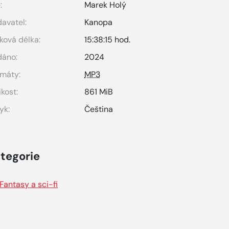
:
Marek Holý
avatel:
Kanopa
ková délka:
15:38:15 hod.
dáno:
2024
máty:
MP3
ikost:
861 MiB
yk:
Čeština
tegorie
Fantasy a sci-fi