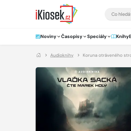
Přejít na hlavní obsah
VYHLEDÁVÁNÍ
Hlavní navigace
Noviny
Časopisy
Speciály
Knihy
Audioknihy
Koruna otráveného st