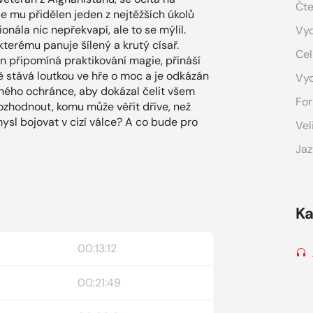
Čte
je mu přidělen jeden z nejtěžších úkolů
onála nic nepřekvapí, ale to se mýlil.
Vyd
kterému panuje šílený a krutý císař.
Cel
en připomíná praktikování magie, přináší
 stává loutkou ve hře o moc a je odkázán
Vy
eného ochránce, aby dokázal čelit všem
For
rozhodnout, komu může věřit dříve, než
ysl bojovat v cizí válce? A co bude pro
Vel
Jaz
Ka
00:13:12
00:21:49