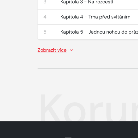
3
Kapitola 3 - Na rozcestí
4
Kapitola 4 - Tma před svítáním
5
Kapitola 5 - Jednou nohou do prá
Zobrazit více
Koru