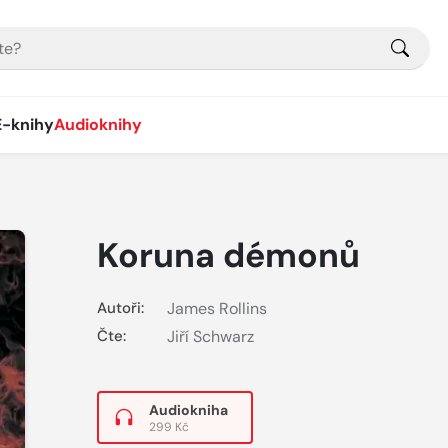
E-knihy
Audioknihy
Koruna démonů
Autoři:
James Rollins
Čte:
Jiří Schwarz
Audiokniha
299 Kč