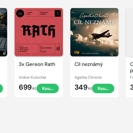
Přehrát
Přehrát
P
ukázku
ukázku
u
3x Gereon Rath
Cíl neznámý
p
Volker Kutscher
Agatha Christie
F
699
349
t
Koupit
Koupit
Kč
Kč