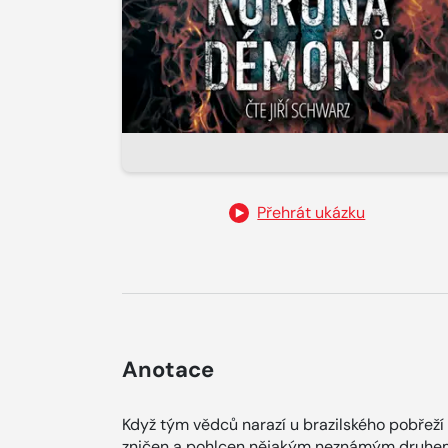
Přehrát ukázku
Anotace
Když tým vědců narazí u brazilského pobřeží 
zničen a pohlcen nějakým neznámým druhem 