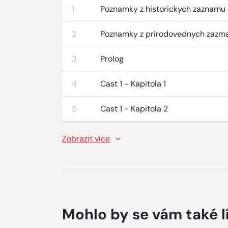
1
Poznamky z historickych zaznamu
2
Poznamky z prirodovednych zazm
3
Prolog
4
Cast 1 - Kapitola 1
5
Cast 1 - Kapitola 2
Zobrazit více
Mohlo by se vám také l