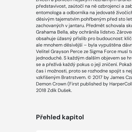
představivost, zaútočí na ně ozbrojenci a z
entomologa a odborníka na jedovaté živočich
děsivým tajemstvím pohřbeným před sto lety 
zachovaných v jantaru. Předmět schovala s
Grahama Bella, aby ochránila lidstvo. Zároveň
obsahuje úžasný příslib pro budoucnost: klíč 
ale mnohem děsivější – byla vypuštěna dávn
Velitel Grayson Perce ze Sigma Force musí tu
jednoduché. S každým dalším objevem se hr
se a přežívá každý pokus o její zničení. Pokaž
čas i možnosti, proto se rozhodne spojit s n
vzkříšeným Bratrstvem. © 2017 by James Czaj
Demon Crown (First published by HarperColli
2018 Zdík Dušek.
Přehled kapitol