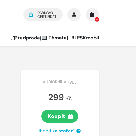
DÁRKOVÝ
CERTIFIKÁT
0
Předprodej
Témata
BLESKmobil
AUDIOKNIHA
(
MP3
)
299
Kč
Koupit
Ihned
ke stažení
?