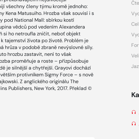
Čte
abijí všechny členy týmu kromě jednoho:
y Kena Matusuiho. Hrozba však souvisí i s
Vyd
pod National Mall: sbírkou kostí
Cel
kupina vědců pod vedením Alexandera
 si ho netroufla zničit, neboť objekt
Vy
k tajemství života po životě. Problém je
For
á hrůza v podobě zbraně nevýslovné síly.
to hrozbu zastavit, není to však
Vel
ozba proměňuje a roste – přizpůsobuje
Jaz
dé je silnější a chytřejší. Grayovi dochází
ejvětším protivníkem Sigmy Force – s nově
kowski. Z anglického originálu The
ns Publishers, New York, 2017. Překlad ©
Ka