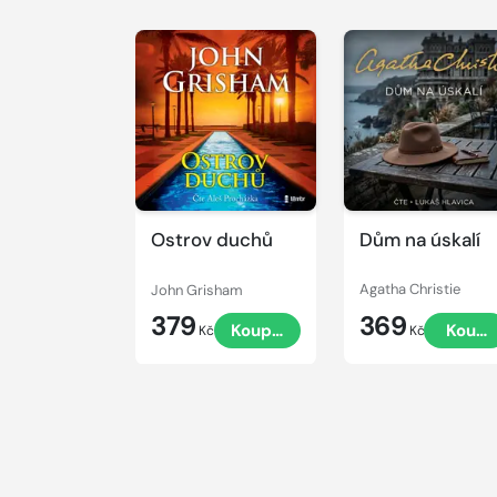
Přehrát
Přehrát
ukázku
ukázku
Ostrov duchů
Dům na úskalí
John Grisham
Agatha Christie
379
369
Koupit
Koupi
Kč
Kč