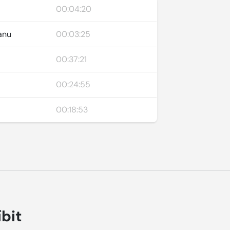
00:04:20
anu
00:03:25
00:37:21
00:24:55
00:18:53
íbit