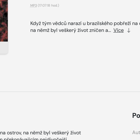
MP3
(17:07:18 hod.)
Když tým vědců narazí u brazilského pobřeží na 
na němž byl veškerý život zničen a...
Více
Po
Aut
na ostrov, na němž byl veškerý život
překonávajícím nejdivočejší