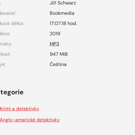
:
Jiří Schwarz
avatel:
Bookmedia
ková délka:
17:07:18 hod.
dáno:
2019
máty:
MP3
ikost:
947 MiB
yk:
Čeština
tegorie
Krimi a detektivky
Anglo-americké detektivky