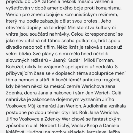
příjezdu do USA zatčen a několik měsíců vězněn a
vyšetřován v době amerického boje proti komunismu.
Werich pro změnu bojuje s komunistickým režimem,
který mu podle zakazuje dělat svou profesi. Jeho
otevřené dopisy na tehdejší Ministerstva kultury či
vnitra jsou součástí nahrávky. Celou korespondencí se
jako neviditelná nit táhne snaha potkat se, hrát spolu
divadlo nebo točit film. Několikrát je taková situace už
velmi blízko. Své plány s nimi mělo hned několik
slovutných režisérů - Jasný, Kadár i Miloš Forman.
Bohužel, nikdy ke vzájemné spolupráci už nedošlo. S
přibývajícím čase se v dopisech téma spolupráce mění
téma nemoci a stáří. A končí téměř antickou tragédií,
kdy během několika měsíců zemře Werichova žena
Zdenka, dcera Jana a nakonec i sám Jan Werich. Celá
nahrávka je zakončena dojemným vyznáním Jiřího
Voskovce Můj kamarád Jan Werich. Audiokniha vznikala
postupně po dobu téměř čtyř let. Rolí Jana Wericha,
Jiřího Voskovce a Zdenky Werichové se fantastickým
způsobem ujali Norbert Lichý, Václav Knop a Daniela
Kolářová. Hudbou na motivy skladeb Jaroslava Ježka