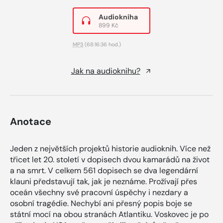
Audiokniha
899 Kč
MP3
(68:16:36 hod.)
Jak na audioknihu?
Anotace
Jeden z největších projektů historie audioknih. Více než
třicet let 20. století v dopisech dvou kamarádů na život
a na smrt. V celkem 561 dopisech se dva legendární
klauni představují tak, jak je neznáme. Prožívají přes
oceán všechny své pracovní úspěchy i nezdary a
osobní tragédie. Nechybí ani přesný popis boje se
státní mocí na obou stranách Atlantiku. Voskovec je po