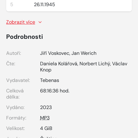
5
26.11.1945
Zobrazit více
Podrobnosti
Autoři:
Jiří Voskovec
,
Jan Werich
Čte:
Daniela Kolářová
,
Norbert Lichý
,
Václav
Knop
Vydavatel:
Tebenas
Celková
68:16:36 hod.
délka:
Vydáno:
2023
Formáty:
MP3
Velikost:
4 GiB