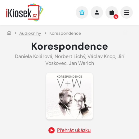
Přejít na hlavní obsah
0
Audioknihy
Korespondence
Korespondence
Daniela Kolářová
,
Norbert Lichý
,
Václav Knop
,
Jiří
Voskovec
,
Jan Werich
Přehrát ukázku