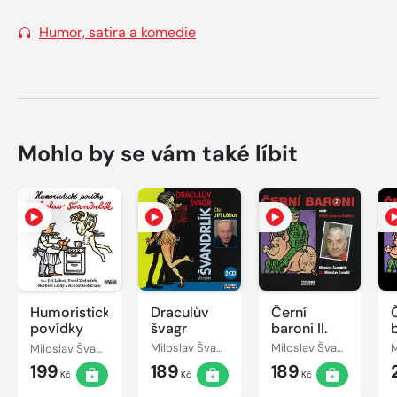
Humor, satira a komedie
Mohlo by se vám také líbit
Humoristické
Draculův
Černí
povídky
švagr
baroni II.
Miloslav Švandrlík
Miloslav Švandrlík
Miloslav Švandrlík
199
189
189
Kč
Kč
Kč