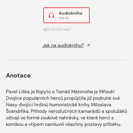
Audiokniha
189 Kč
MP3
(02:31:22 hod.)
Jak na audioknihu?
Anotace
Pavel Liška je Kopyto a Tomáš Matonoha je Mňouk!
Dvojice populárních herců propůjčila již podruhé své
hlasy dvojici hrdinů humoristické knihy Miloslava
Švandrlíka. Příhody nerozlučných kamarádů a spolužáků
ožívají ve formě zvukové nahrávky, ve které herci s
komikou a vtipem namluvili všechny postavy příběhu.