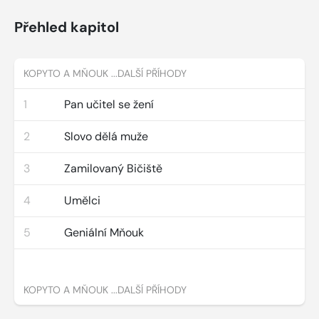
Přehled kapitol
KOPYTO A MŇOUK ...DALŠÍ PŘÍHODY
1
Pan učitel se žení
2
Slovo dělá muže
3
Zamilovaný Bičiště
4
Umělci
5
Geniální Mňouk
KOPYTO A MŇOUK ...DALŠÍ PŘÍHODY