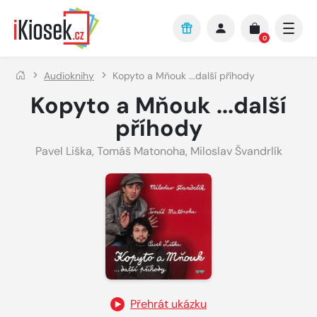
Přejít na hlavní obsah
0
Audioknihy
Kopyto a Mňouk ...další příhody
Kopyto a Mňouk ...další
příhody
Pavel Liška
,
Tomáš Matonoha
,
Miloslav Švandrlík
Přehrát ukázku