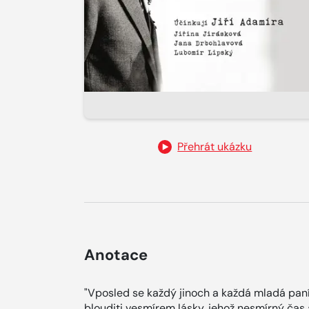
Přehrát ukázku
Anotace
"Vposled se každý jinoch a každá mladá paní
blouditi vesmírem lásky, jehož nesmírný čas