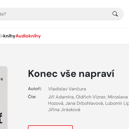
E-knihy
Audioknihy
Konec vše napraví
Autoři:
Vladislav Vančura
Čte:
Jiří Adamíra
,
Oldřich Vízner
,
Miroslava
Hozová
,
Jana Drbohlavová
,
Lubomír Li
Jiřina Jirásková