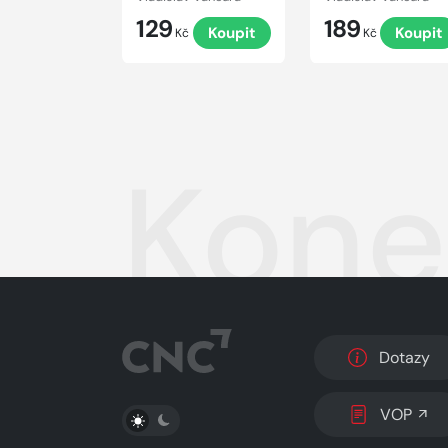
129
189
Koupit
Koupit
Kč
Kč
Kone
Dotazy
PŘEPNOUT SVĚTLÝ/TMAVÝ REŽIM
VOP