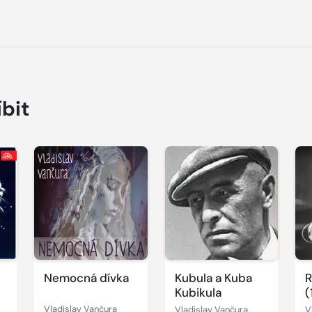
íbit
Přehrát
Přehrát
P
ukázku
ukázku
u
Nemocná dívka
Kubula a Kuba
R
Kubikula
(
Vladislav Vančura
Vladislav Vančura
V