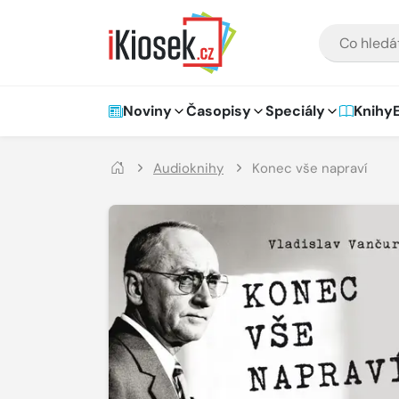
Přejít na hlavní obsah
VYHLEDÁVÁNÍ
Hlavní navigace
Noviny
Časopisy
Speciály
Knihy
Audioknihy
Konec vše napraví