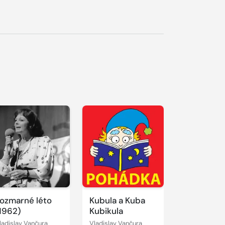
řehrát
kázku
ozmarné léto
Kubula a Kuba
1962)
Kubikula
ladislav Vančura
Vladislav Vančura