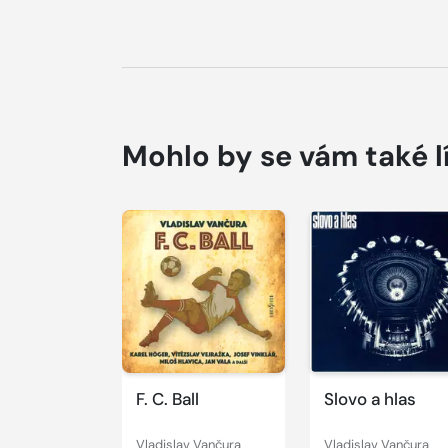
Mohlo by se vám také l
Přehrát
Přehrát
ukázku
ukázku
F. C. Ball
Slovo a hlas
Vladislav Vančura
Vladislav Vančura