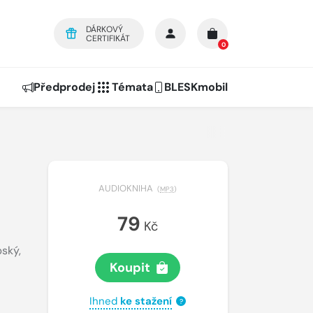
DÁRKOVÝ
CERTIFIKÁT
0
Předprodej
Témata
BLESKmobil
AUDIOKNIHA
(
MP3
)
79
Kč
pský
,
Koupit
Ihned
ke stažení
?