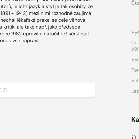
Čte
rů, jejichž jazyk a styl je tak osobitý, že
(1891 - 1942) mezi nimi rozhodně zaujímá
nechal lékařské praxe, se cele věnoval
 a kritik, ale také např. jako předseda
Vyd
oce 1982 upravil a natočil režisér Josef
onec vše napraví.
Cel
dél
Vy
For
Vel
:21
Jaz
Ka