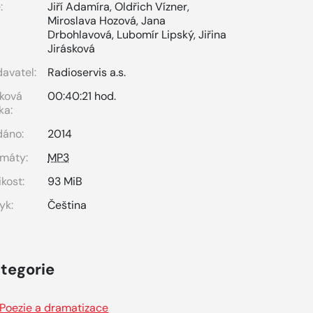
:
Jiří Adamíra
,
Oldřich Vízner
,
Miroslava Hozová
,
Jana
Drbohlavová
,
Lubomír Lipský
,
Jiřina
Jirásková
avatel:
Radioservis a.s.
ková
00:40:21 hod.
ka:
dáno:
2014
máty:
MP3
ikost:
93 MiB
yk:
Čeština
tegorie
Poezie a dramatizace