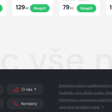
129
79
Koupit
Koupit
Kč
Kč
c vše n
Autorská práva k publikovaným 
O nás
Podmínky pro užívání služby info
Informace o zpracování osobníc
Kontakty
Jednotná kontaktní místa