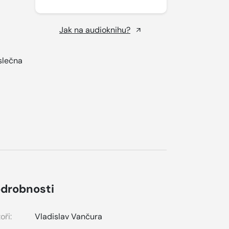
Jak na audioknihu?
slečna
drobnosti
oři:
Vladislav Vančura