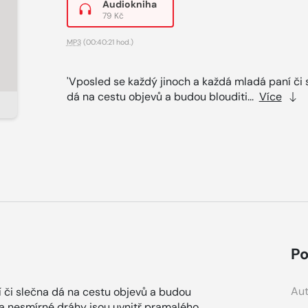
Audiokniha
79 Kč
MP3
(00:40:21 hod.)
'Vposled se každý jinoch a každá mladá paní či 
dá na cestu objevů a budou blouditi...
Více
Po
Aut
 či slečna dá na cestu objevů a budou
 a nesmírné dráhy jsou uvnitř pramalého