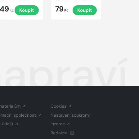
149
79
Koupit
Koupit
Kč
Kč
apraví
materiálům
Cookies
rmační společnosti
Nastavení soukromí
h údajů
Inzerce
Redakce