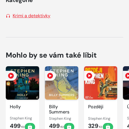
Krimi a detektivky
Mohlo by se vám také líbit
Holly
Billy
Později
Summers
Stephen King
Stephen King
Stephen King
S
499
499
329
Kč
Kč
Kč