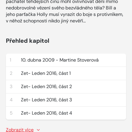
pachatel tehdejších činů mohl ovlivňovat dění mimo
nedobrovolné vězení svého bezvládného těla? Bill a
jeho parťačka Holly musí vyrazit do boje s protivníkem,
v něhož schopnosti nikdo jiný nevěří…
Přehled kapitol
1
10. dubna 2009 - Martine Stoverová
2
Zet- Leden 2016, část 1
3
Zet- Leden 2016, část 2
4
Zet- Leden 2016, část 3
5
Zet- Leden 2016, část 4
Zobrazit více