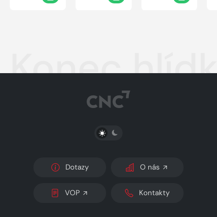
Konec hlíd
PŘEPNOUT SVĚTLÝ/TMAVÝ REŽIM
Dotazy
O nás
VOP
Kontakty