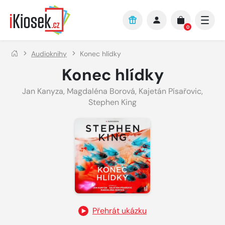
Přejít na hlavní obsah
0
Audioknihy
Konec hlídky
Konec hlídky
Jan Kanyza
,
Magdaléna Borová
,
Kajetán Písařovic
,
Stephen King
Přehrát ukázku