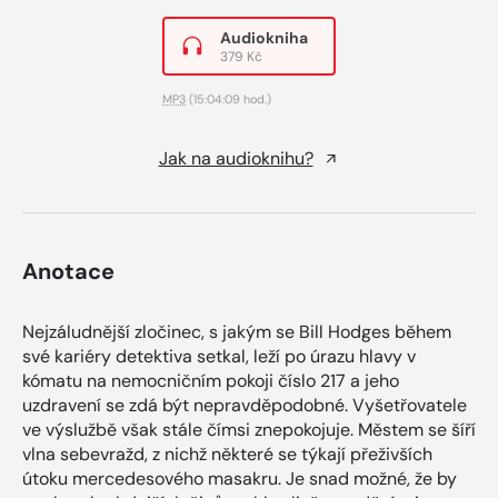
Audiokniha
379 Kč
MP3
(15:04:09 hod.)
Jak na audioknihu?
Anotace
Nejzáludnější zločinec, s jakým se Bill Hodges během
své kariéry detektiva setkal, leží po úrazu hlavy v
kómatu na nemocničním pokoji číslo 217 a jeho
uzdravení se zdá být nepravděpodobné. Vyšetřovatele
ve výslužbě však stále čímsi znepokojuje. Městem se šíří
vlna sebevražd, z nichž některé se týkají přeživších
útoku mercedesového masakru. Je snad možné, že by