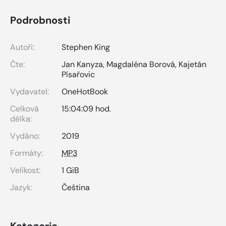
Podrobnosti
Autoři:
Stephen King
Čte:
Jan Kanyza
,
Magdaléna Borová
,
Kajetán
Písařovic
Vydavatel:
OneHotBook
Celková
15:04:09 hod.
délka:
Vydáno:
2019
Formáty:
MP3
Velikost:
1 GiB
Jazyk:
Čeština
Kategorie