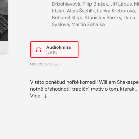
Drbohlavová
,
Filip Blažek
,
Jiří Lábus
,
Mi
Etzler
,
Alois Švehlík
,
Lenka Krobotová
,
Bohumil Klepl
,
Stanislav Šárský
,
Dana
Syslová
,
Martin Zahálka
Audiokniha
129 Kč
MP3
(01:56:46 hod.)
V této poněkud hořké komedii William Shakespe
notně přehodnotil tradiční motiv o tom, kterak...
Více