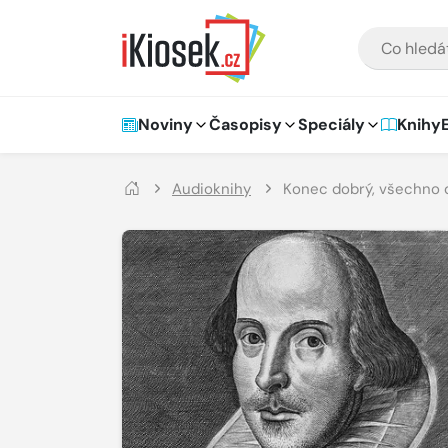
Přejít na hlavní obsah
VYHLEDÁVÁNÍ
Hlavní navigace
Noviny
Časopisy
Speciály
Knihy
Audioknihy
Konec dobrý, všechno 