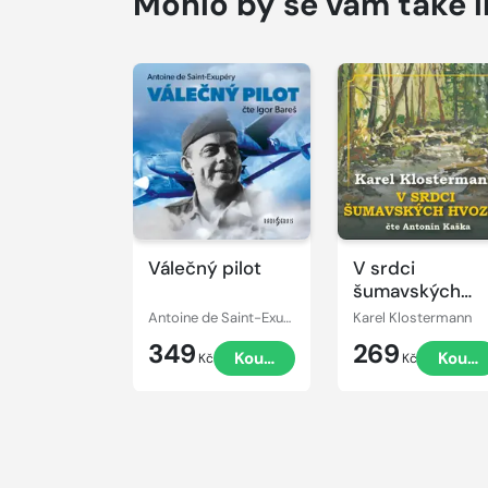
Mohlo by se vám také l
Přehrát
Přehrát
ukázku
ukázku
Válečný pilot
V srdci
šumavských
hvozdů
Antoine de Saint-Exupéry
Karel Klostermann
349
269
Koupit
Koupi
Kč
Kč