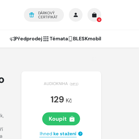
DÁRKOVÝ
CERTIFIKÁT
0
Předprodej
Témata
BLESKmobil
o
AUDIOKNIHA
(
MP3
)
129
Kč
ák
,
Koupit
ří
Ihned
ke stažení
?
a