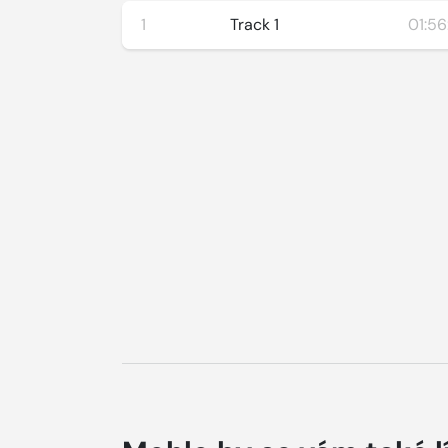
1
Track 1
01:56