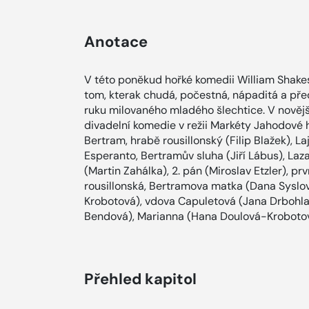
Anotace
V této poněkud hořké komedii William Shakes
tom, kterak chudá, počestná, nápaditá a pře
ruku milovaného mladého šlechtice. V novějš
divadelní komedie v režii Markéty Jahodové hra
Bertram, hrabě rousillonský (Filip Blažek), Laj
Esperanto, Bertramův sluha (Jiří Lábus), Laza
(Martin Zahálka), 2. pán (Miroslav Etzler), p
rousillonská, Bertramova matka (Dana Syslo
Krobotová), vdova Capuletová (Jana Drbohla
Bendová), Marianna (Hana Doulová-Krobotová
Přehled kapitol