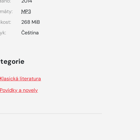
dáno:
2014
máty:
MP3
ikost:
268 MiB
yk:
Čeština
tegorie
Klasická literatura
Povídky a novely