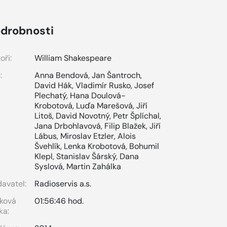
drobnosti
oři:
William Shakespeare
:
Anna Bendová
,
Jan Šantroch
,
David Hák
,
Vladimír Rusko
,
Josef
Plechatý
,
Hana Doulová-
Krobotová
,
Luďa Marešová
,
Jiří
Litoš
,
David Novotný
,
Petr Šplíchal
,
Jana Drbohlavová
,
Filip Blažek
,
Jiří
Lábus
,
Miroslav Etzler
,
Alois
Švehlík
,
Lenka Krobotová
,
Bohumil
Klepl
,
Stanislav Šárský
,
Dana
Syslová
,
Martin Zahálka
avatel:
Radioservis a.s.
ková
01:56:46 hod.
ka: