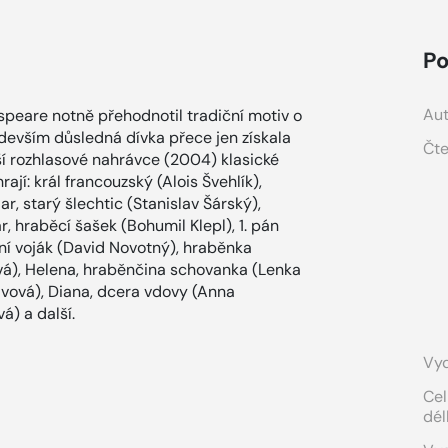
Po
Aut
peare notně přehodnotil tradiční motiv o
devším důsledná dívka přece jen získala
Čte
í rozhlasové nahrávce (2004) klasické
jí: král francouzský (Alois Švehlík),
ar, starý šlechtic (Stanislav Šárský),
r, hraběcí šašek (Bohumil Klepl), 1. pán
rvní voják (David Novotný), hraběnka
vá), Helena, hraběnčina schovanka (Lenka
vová), Diana, dcera vdovy (Anna
) a další.
Vyd
Cel
dél