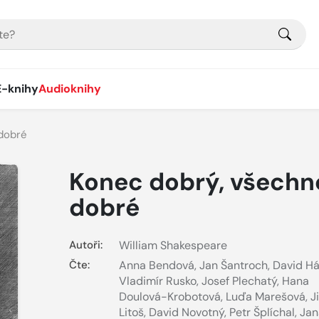
E-knihy
Audioknihy
dobré
Konec dobrý, všechn
dobré
Autoři:
William Shakespeare
Čte:
Anna Bendová
,
Jan Šantroch
,
David H
Vladimír Rusko
,
Josef Plechatý
,
Hana
Doulová-Krobotová
,
Luďa Marešová
,
Ji
Litoš
,
David Novotný
,
Petr Šplíchal
,
Jan