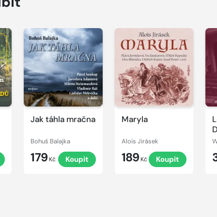
íbit
Přehrát
Přehrát
P
ukázku
ukázku
u
Jak táhla mračna
Maryla
L
D
u
Bohuš Balajka
Alois Jirásek
W
M
179
189
t
Koupit
Koupit
a
Kč
Kč
O