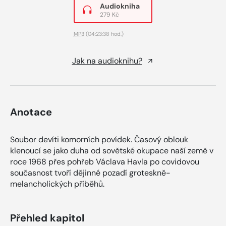
Audiokniha
279 Kč
MP3
(04:23:38 hod.)
Jak na audioknihu?
Anotace
Soubor devíti komorních povídek. Časový oblouk
klenoucí se jako duha od sovětské okupace naší země v
roce 1968 přes pohřeb Václava Havla po covidovou
současnost tvoří dějinné pozadí groteskně-
melancholických příběhů.
Přehled kapitol