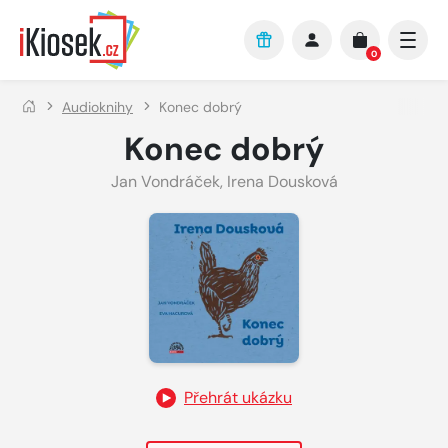
Přejít na hlavní obsah
0
Audioknihy
Konec dobrý
Konec dobrý
Jan Vondráček
,
Irena Dousková
Přehrát ukázku