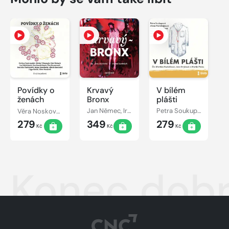
Povídky o
Krvavý
V bílém
ženách
Bronx
plášti
Věra Nosková, Eva Kantůrková, Daniela Fischerová, Irena Dousková, Libuše Koubská, Olga Walló, Eva Hauserová, Halina Pawlowská, Iva Pekárková, Michal Viewegh
Jan Němec, Irena Dousková, Kateřina Tučková, Ludvík Němec, Alena Mornštajnová, Bianca Bellová, Martin Reiner, Michal Konečný, Štěpán Kučera, Dora Kaprálová, Michal Sýkora, Petra Dvořáková, Petr Stančík, Ondřej Hübl, Václav Kahuda, Petra Soukupová
Petra Soukupová, Petra Dvořáková, Irena Dousková, Marek Epstein, Markéta Hejkalová, Alena Mornštajnová, Irena Hejdová
279
349
279
Kč
Kč
Kč
Konec dob