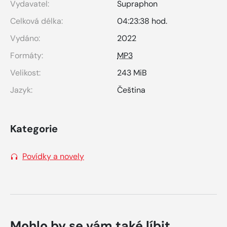
Vydavatel:
Supraphon
Celková délka:
04:23:38 hod.
Vydáno:
2022
Formáty:
MP3
Velikost:
243 MiB
Jazyk:
Čeština
Kategorie
Povídky a novely
Mohlo by se vám také líbit