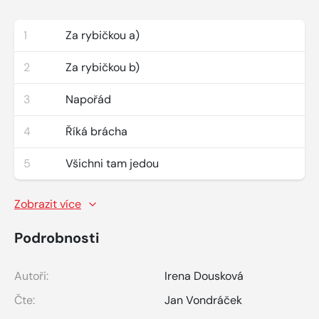
1
Za rybičkou a)
2
Za rybičkou b)
3
Napořád
4
Říká brácha
5
Všichni tam jedou
Zobrazit více
Podrobnosti
Autoři:
Irena Dousková
Čte:
Jan Vondráček