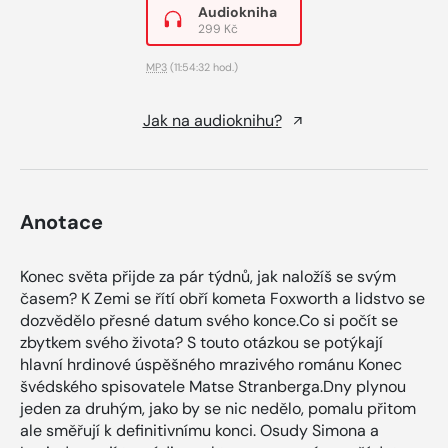
Audiokniha
299 Kč
MP3
(11:54:32 hod.)
Jak na audioknihu?
Anotace
Konec světa přijde za pár týdnů, jak naložíš se svým
časem? K Zemi se řítí obří kometa Foxworth a lidstvo se
dozvědělo přesné datum svého konce.Co si počít se
zbytkem svého života? S touto otázkou se potýkají
hlavní hrdinové úspěšného mrazivého románu Konec
švédského spisovatele Matse Stranberga.Dny plynou
jeden za druhým, jako by se nic nedělo, pomalu přitom
ale směřují k definitivnímu konci. Osudy Simona a