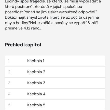
Lucindy spojí tragédie, se kterou se musí vypořádat a
která postupně přerůstá v jejich společnou
posedlost.Podaří se jim získat vytoužené odpovědi?
Dokáží najít smysl života, který se už počítá už jen na
dny a hodiny?Nebe zbělá a oceány se vypaří 16. září,
přesně ve 4.12 ráno…
Přehled kapitol
1
Kapitola 1
2
Kapitola 2
3
Kapitola 3
4
Kapitola 4
5
Kapitola 5