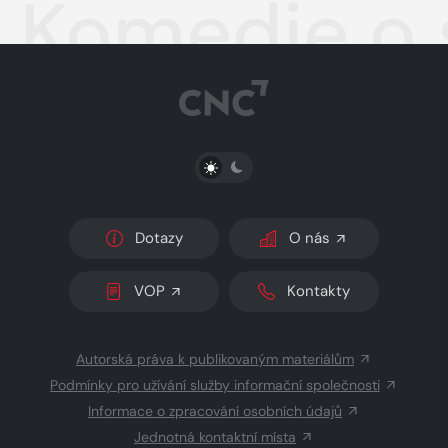
Komedie o 
PŘEPNOUT SVĚTLÝ/TMAVÝ REŽIM
Dotazy
O nás
VOP
Kontakty
Autorská práva k publikovaným materiálům
Podmínky pro užívání služby informační společnosti
Informace o zpracování osobních údajů
Jednotná kontaktní místa