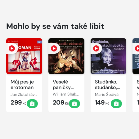
Mohlo by se vám také líbit
Můj pes je
Veselé
Studánko,
erotoman
paničky
studánko,
windsorské
hluboká...
Jan Zlatohlávek
William Shakespeare
Marie Šedivá
299
209
149
Kč
Kč
Kč