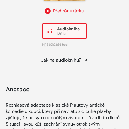
Přehrát ukázku
Audiokniha
139 Kč
MP3
(01:22:36 hod.)
Jak na audioknihu?
Anotace
Rozhlasová adaptace klasické Plautovy antické
komedie o kupci, který při návratu z dlouhé plavby
zjišťuje, že ho syn rozmařilým životem přivedl do dluhů.
Situaci i svou kůži zachrání synův otrok svými