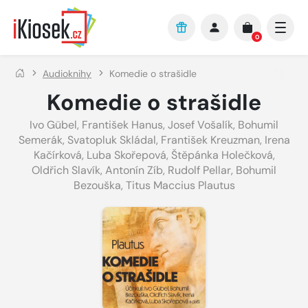
Přejít na hlavní obsah
0
Audioknihy
Komedie o strašidle
Komedie o strašidle
Ivo Gübel
,
František Hanus
,
Josef Vošalík
,
Bohumil
Semerák
,
Svatopluk Skládal
,
František Kreuzman
,
Irena
Kačírková
,
Luba Skořepová
,
Štěpánka Holečková
,
Oldřich Slavík
,
Antonín Zíb
,
Rudolf Pellar
,
Bohumil
Bezouška
,
Titus Maccius Plautus