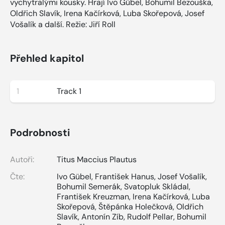
vychytralými kousky. Hrají Ivo Gübel, Bohumil Bezouška,
Oldřich Slavík, Irena Kačírková, Luba Skořepová, Josef
Vošalík a další. Režie: Jiří Roll
Přehled kapitol
1
Track 1
Podrobnosti
Autoři:
Titus Maccius Plautus
Čte:
Ivo Gübel
,
František Hanus
,
Josef Vošalík
,
Bohumil Semerák
,
Svatopluk Skládal
,
František Kreuzman
,
Irena Kačírková
,
Luba
Skořepová
,
Štěpánka Holečková
,
Oldřich
Slavík
,
Antonín Zíb
,
Rudolf Pellar
,
Bohumil