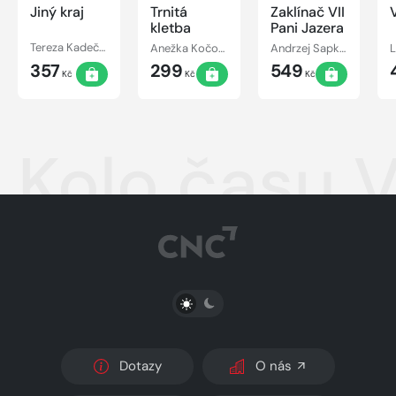
Jiný kraj
Trnitá
Zaklínač VII
kletba
Pani Jazera
Tereza Kadečková, Tereza Matoušková
Anežka Kočová
Andrzej Sapkowski
357
299
549
Kč
Kč
Kč
Kolo času V
PŘEPNOUT SVĚTLÝ/TMAVÝ REŽIM
Dotazy
O nás