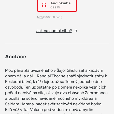
Audiokniha
699 Kč
MP3
(53:33:38 hod.)
Jak na audioknihu?
Anotace
Moc pána zla uvězněného v Šajol Ghúlu sahá každým
dnem dál a dál.… Rand al’Thor se snaží sjednotit státy k
Poslední bitvě, k níž dojde, až se Temný jednoho dne
osvobodí. Ten už ostatně po zlomení několika věznících
pečetí nabývá na síle, oživuje dva obávané Zaprodance
a posílá na scénu nevídaně mocného myrddraala
Šaidara Harana, načež svět zachvátí nevídané horko.
Bílá věž v Tar Valonu pod vedením nové amyrlin