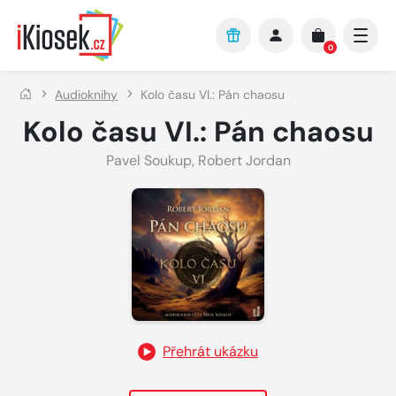
Přejít na hlavní obsah
0
Audioknihy
Kolo času VI.: Pán chaosu
Kolo času VI.: Pán chaosu
Pavel Soukup
,
Robert Jordan
Přehrát ukázku