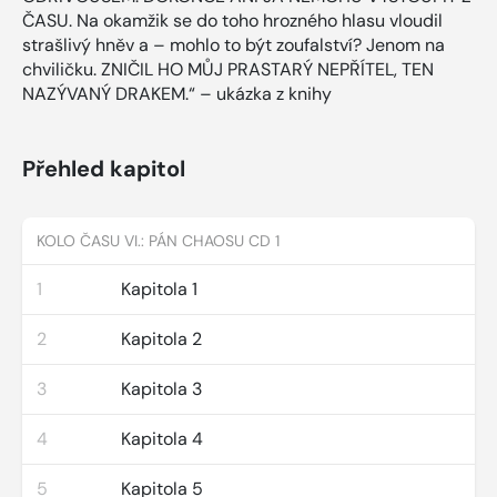
ČASU. Na okamžik se do toho hrozného hlasu vloudil
strašlivý hněv a – mohlo to být zoufalství? Jenom na
chviličku. ZNIČIL HO MŮJ PRASTARÝ NEPŘÍTEL, TEN
NAZÝVANÝ DRAKEM.“ – ukázka z knihy
Přehled kapitol
KOLO ČASU VI.: PÁN CHAOSU CD 1
1
Kapitola 1
2
Kapitola 2
3
Kapitola 3
4
Kapitola 4
5
Kapitola 5