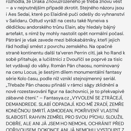
rozhodla, že Draka Znovuzrozeného je třeba znovu vést
– a v nejnutnějším případě zkrotit. Stejného názoru jsou
i Aes Sedai, které po Elaidině puči odešly do vyhnanství
v Salidaru. Odtud vyráží na cestu také Nyneiva s
dědičkou andorského trůnu Elain, aby hledaly bájný
artefakt, s nímž by mohly nastolit opět normální počasí.
Pátrání je však zavede mezi bělokabátníky, kteří jejich
řád hodlají smést z povrchu zemského. Na opačné
straně kontinentu další ta’veren Perrin cítí, jak ho Rand k
sobě přitahuje, a lučištníci z Dvouříčí se poprvé za tisíc
let vydávají do války. Román Pán chaosu, nominovaný
na cenu Locus, je šestým dílem monumentální fantasy
série Kolo času, podle níž vznikl stejnojmenný seriál.
„Třebaže Pán chaosu přináší v rámci ságy zklidnění a
nové rozestavování figur na šachovnici, je to překvapivě
zábavné čtení.“ – Fantasya.cz „VYVOLENÍ SE ZTRÁCEJÍ,
DEMANDREDE. SLABÍ ODPADAJÍ. KDO MĚ ZRADÍ, ZEMŘE
KONEČNOU SMRTÍ. ASMODEAN, POKŘIVENÝ VLASTNÍ
SLABOSTÍ. RAHVIN ZEMŘEL PRO SVOU PÝCHU. SLOUŽIL
DOBŘE, ALE ANI JÁ JSEM HO NEMOHL OCHRÁNIT PŘED
ODŘIVOUSEM. DOKONCE ANI JÁ NEMOHU VYSTOUPIT Z