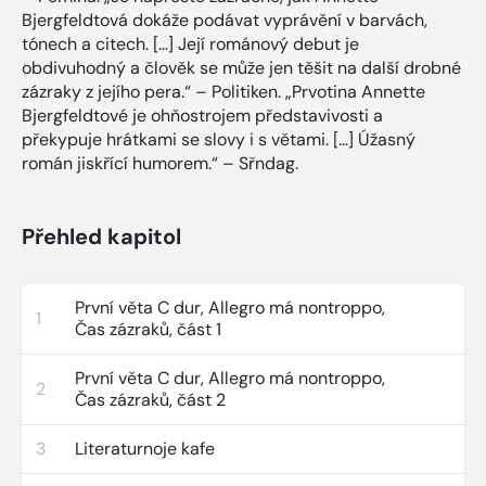
Bjergfeldtová dokáže podávat vyprávění v barvách,
tónech a citech. […] Její románový debut je
obdivuhodný a člověk se může jen těšit na další drobné
zázraky z jejího pera.“ – Politiken. „Prvotina Annette
Bjergfeldtové je ohňostrojem představivosti a
překypuje hrátkami se slovy i s větami. […] Úžasný
román jiskřící humorem.“ – Sřndag.
Přehled kapitol
První věta C dur, Allegro má nontroppo,
1
Čas zázraků, část 1
První věta C dur, Allegro má nontroppo,
2
Čas zázraků, část 2
3
Literaturnoje kafe