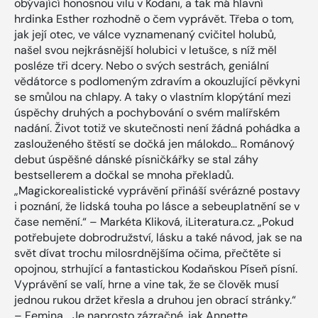
obývající honosnou vilu v Kodani, a tak má hlavní
hrdinka Esther rozhodně o čem vyprávět. Třeba o tom,
jak její otec, ve válce vyznamenaný cvičitel holubů,
našel svou nejkrásnější holubici v letušce, s níž měl
posléze tři dcery. Nebo o svých sestrách, geniální
vědátorce s podlomeným zdravím a okouzlující pěvkyni
se smůlou na chlapy. A taky o vlastním klopýtání mezi
úspěchy druhých a pochybování o svém malířském
nadání. Život totiž ve skutečnosti není žádná pohádka a
zaslouženého štěstí se dočká jen málokdo… Románový
debut úspěšné dánské písničkářky se stal záhy
bestsellerem a dočkal se mnoha překladů.
„Magickorealistické vyprávění přináší svérázné postavy
i poznání, že lidská touha po lásce a sebeuplatnění se v
čase nemění.“ – Markéta Kliková, iLiteratura.cz. „Pokud
potřebujete dobrodružství, lásku a také návod, jak se na
svět dívat trochu milosrdnějšíma očima, přečtěte si
opojnou, strhující a fantastickou Kodaňskou Píseň písní.
Vyprávění se valí, hrne a vine tak, že se člověk musí
jednou rukou držet křesla a druhou jen obrací stránky.“
– Femina. „Je naprosto zázračné, jak Annette