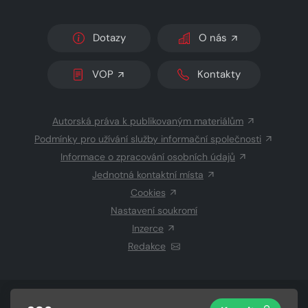
Dotazy
O nás
VOP
Kontakty
Autorská práva k publikovaným materiálům
Podmínky pro užívání služby informační společnosti
Informace o zpracování osobních údajů
Jednotná kontaktní místa
Cookies
Nastavení soukromí
Inzerce
Redakce
© 2026 Copyright
CZECH NEWS CENTER a.s.
a dodavatelé