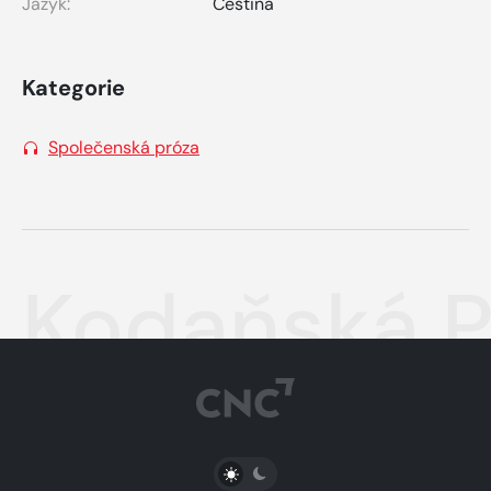
Jazyk:
Čeština
Kategorie
Společenská próza
Kodaňská P
PŘEPNOUT SVĚTLÝ/TMAVÝ REŽIM