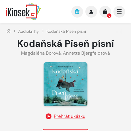
Přejít na hlavní obsah
0
Audioknihy
Kodaňská Píseň písní
Kodaňská Píseň písní
Magdaléna Borová
,
Annette Bjergfeldtová
Přehrát ukázku