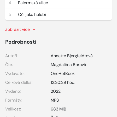
4
Palermská ulice
5
Oči jako holubi
Zobrazit více
Podrobnosti
Autoři:
Annette Bjergfeldtová
Čte:
Magdaléna Borová
Vydavatel:
OneHotBook
Celková délka:
12:20:29 hod.
Vydáno:
2022
Formáty:
MP3
Velikost:
683 MiB