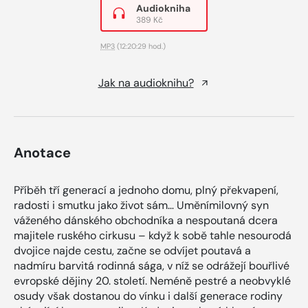
Audiokniha
389 Kč
MP3
(12:20:29 hod.)
Jak na audioknihu?
Anotace
Příběh tří generací a jednoho domu, plný překvapení,
radosti i smutku jako život sám… Uměnímilovný syn
váženého dánského obchodníka a nespoutaná dcera
majitele ruského cirkusu – když k sobě tahle nesourodá
dvojice najde cestu, začne se odvíjet poutavá a
nadmíru barvitá rodinná sága, v níž se odrážejí bouřlivé
evropské dějiny 20. století. Neméně pestré a neobvyklé
osudy však dostanou do vínku i další generace rodiny