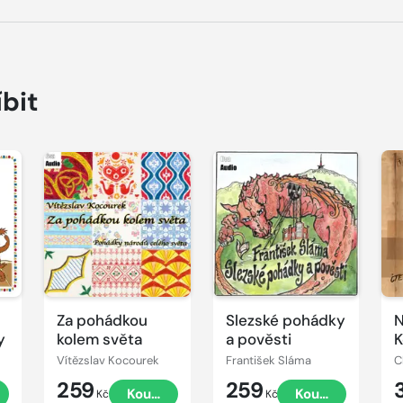
íbit
Přehrát
Přehrát
P
ukázku
ukázku
u
Za pohádkou
Slezské pohádky
N
y
kolem světa
a pověsti
K
Vítězslav Kocourek
František Sláma
C
259
259
t
Koupit
Koupit
Kč
Kč