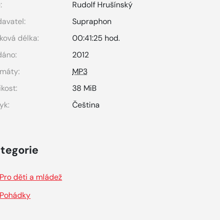
:
Rudolf Hrušínský
avatel:
Supraphon
ková délka:
00:41:25 hod.
dáno:
2012
máty:
MP3
ikost:
38 MiB
yk:
Čeština
tegorie
Pro děti a mládež
Pohádky