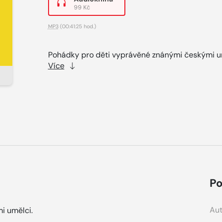
99 Kč
MP3
(00:41:25 hod.)
Pohádky pro děti vyprávěné znánými českými u
Více
Po
Aut
i umělci.