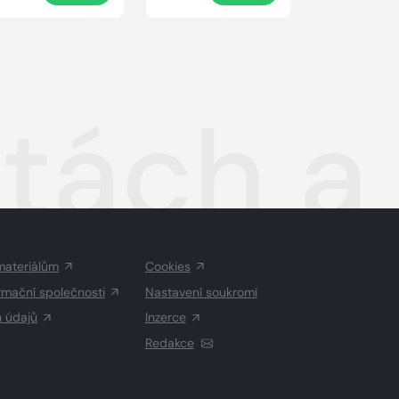
tách a
materiálům
Cookies
rmační společnosti
Nastavení soukromí
h údajů
Inzerce
Redakce