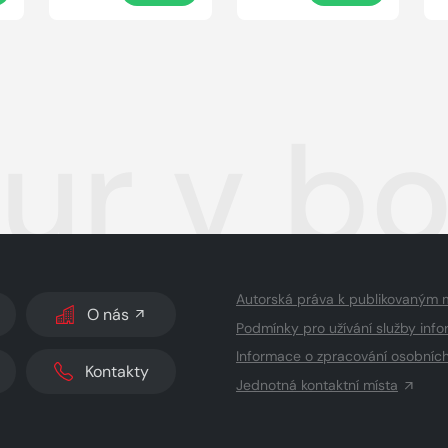
ur v bo
Autorská práva k publikovaným 
O nás
Podmínky pro užívání služby info
Informace o zpracování osobníc
Kontakty
Jednotná kontaktní místa