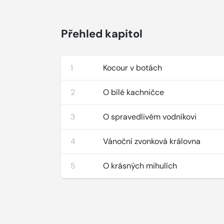
Přehled kapitol
1
Kocour v botách
2
O bílé kachničce
3
O spravedlivém vodníkovi
4
Vánoční zvonková královna
5
O krásných mihulích