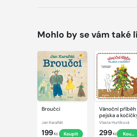
Mohlo by se vám také l
Přehrát
Přehrát
ukázku
ukázku
Broučci
Vánoční příběh
pejska a kočičk
Jan Karafiát
Vlasta Hurtíková
199
299
Koupit
Koupi
Kč
Kč