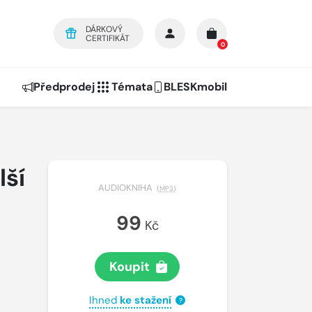
DÁRKOVÝ
CERTIFIKÁT
0
Předprodej
Témata
BLESKmobil
lší
AUDIOKNIHA
(
MP3
)
99
Kč
Koupit
Ihned
ke stažení
?