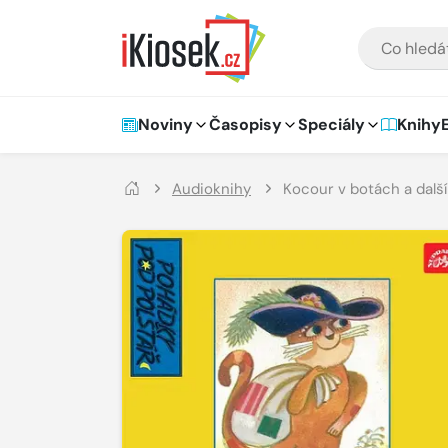
Přejít na hlavní obsah
VYHLEDÁVÁNÍ
Hlavní navigace
Noviny
Časopisy
Speciály
Knihy
Audioknihy
Kocour v botách a dalš