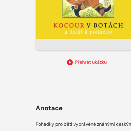
Přehrát ukázku
Anotace
Pohádky pro děti vyprávěné znánými českým