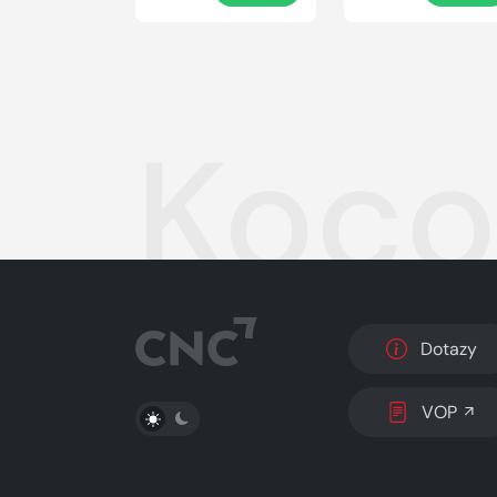
Koco
Dotazy
PŘEPNOUT SVĚTLÝ/TMAVÝ REŽIM
VOP