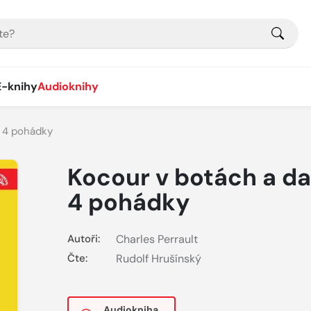
E-knihy
Audioknihy
í 4 pohádky
Kocour v botách a da
4 pohádky
Autoři:
Charles Perrault
Čte:
Rudolf Hrušínský
Audiokniha