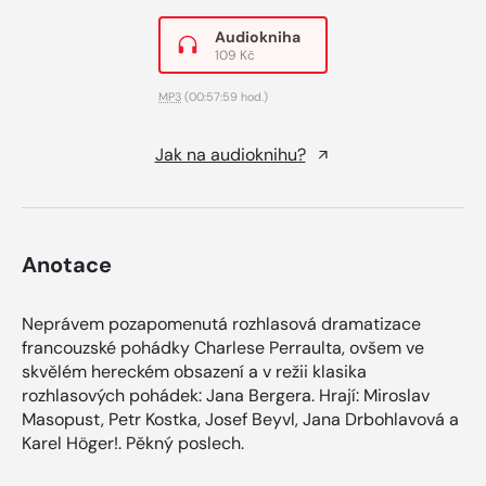
Audiokniha
109 Kč
MP3
(00:57:59 hod.)
Jak na audioknihu?
Anotace
Neprávem pozapomenutá rozhlasová dramatizace
francouzské pohádky Charlese Perraulta, ovšem ve
skvělém hereckém obsazení a v režii klasika
rozhlasových pohádek: Jana Bergera. Hrají: Miroslav
Masopust, Petr Kostka, Josef Beyvl, Jana Drbohlavová a
Karel Höger!. Pěkný poslech.