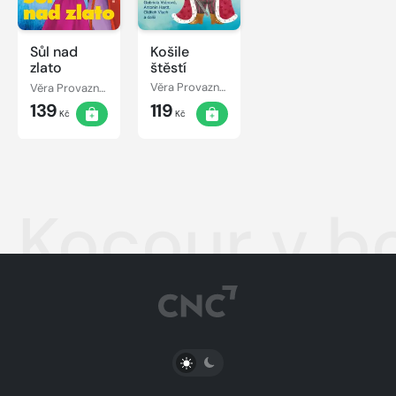
Sůl nad
Košile
zlato
štěstí
Věra Provazníková
Věra Provazníková
139
119
Kč
Kč
Kocour v b
PŘEPNOUT SVĚTLÝ/TMAVÝ REŽIM