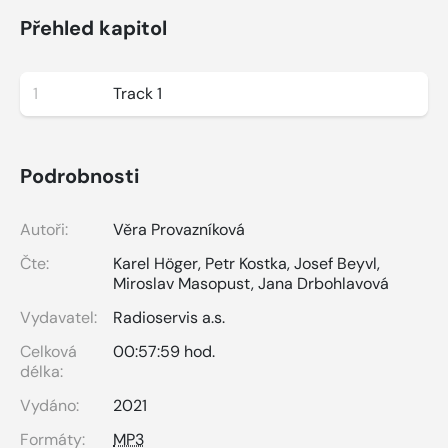
Přehled kapitol
1
Track 1
Podrobnosti
Autoři:
Věra Provazníková
Čte:
Karel Höger
,
Petr Kostka
,
Josef Beyvl
,
Miroslav Masopust
,
Jana Drbohlavová
Vydavatel:
Radioservis a.s.
Celková
00:57:59 hod.
délka:
Vydáno:
2021
Formáty:
MP3