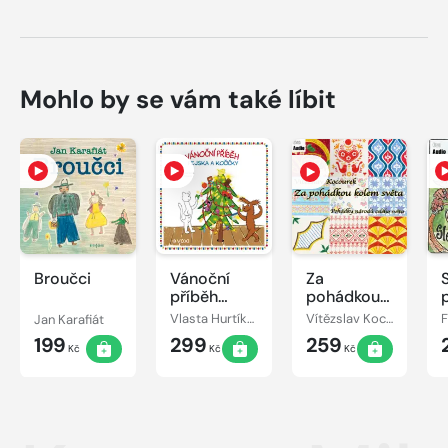
Mohlo by se vám také líbit
Broučci
Vánoční
Za
příběh
pohádkou
pejska a
kolem
Jan Karafiát
Vlasta Hurtíková
Vítězslav Kocourek
kočičky
světa
199
299
259
Kč
Kč
Kč