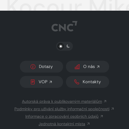
Kocour Mikeš
PŘEPNOUT SVĚTLÝ/TMAVÝ REŽIM
Dotazy
O nás
VOP
Kontakty
Autorská práva k publikovaným materiálům
Podmínky pro užívání služby informační společnosti
Informace o zpracování osobních údajů
Jednotná kontaktní místa