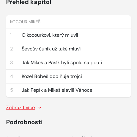
Přehled kapitol
KOCOUR MIKEŠ
1
O kocourkovi, který mluvil
2
Ševcův čuník už také mluví
3
Jak Mikeš a Pašík byli spolu na pouti
4
Kozel Bobeš doplňuje trojci
5
Jak Pepík a Mikeš slavili Vánoce
Zobrazit více
Podrobnosti