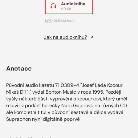
Audiokniha
99 Kč
MP3
(01:30:43 hod.)
Jak na audioknihu?
Anotace
Původní audio kazetu 71 0309-4 "Josef Lada Kocour
Mikeš Díl 1." vydal Bonton Music v roce 1995. Později
vyšly některé části vyprávění o kocourkovi, který uměl
mluvit v podání herečky Nadi Gajerové na různých CD,
ale kompletní titul v původní sestavě a délce vydává
Supraphon nyní digitálně poprvé