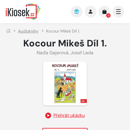
Přejít na hlavní obsah
0
Audioknihy
Kocour Mikeš Díl 1.
Kocour Mikeš Díl 1.
Naďa Gajerová
,
Josef Lada
Přehrát ukázku