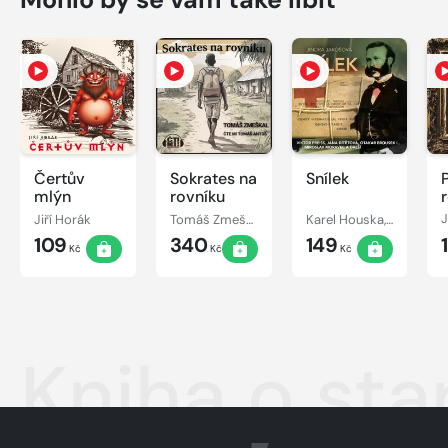
Čertův
Sokrates na
Snílek
mlýn
rovníku
Jiří Horák
Tomáš Zmeškal
Karel Houska, Otakar Brousek, Jindřiška Jarošová, Jana Dítětová, Viktor Preiss, Josef Chvalina, Miroslav Masopust, Petr Svojtka, Miroslav Moravec
J
109
340
149
Kč
Kč
Kč
Kniha o sta