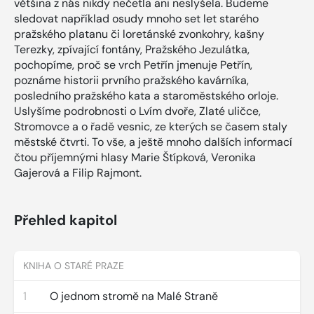
většina z nás nikdy nečetla ani neslyšela. Budeme
sledovat například osudy mnoho set let starého
pražského platanu či loretánské zvonkohry, kašny
Terezky, zpívající fontány, Pražského Jezulátka,
pochopíme, proč se vrch Petřín jmenuje Petřín,
poznáme historii prvního pražského kavárníka,
posledního pražského kata a staroměstského orloje.
Uslyšíme podrobnosti o Lvím dvoře, Zlaté uličce,
Stromovce a o řadě vesnic, ze kterých se časem staly
městské čtvrti. To vše, a ještě mnoho dalších informací
čtou příjemnými hlasy Marie Štípková, Veronika
Gajerová a Filip Rajmont.
Přehled kapitol
KNIHA O STARÉ PRAZE
1
O jednom stromě na Malé Straně