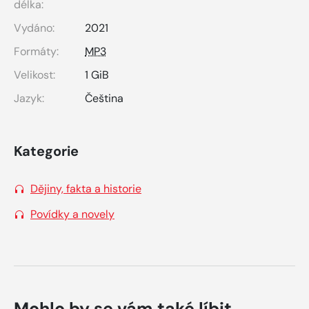
délka:
Vydáno:
2021
Formáty:
MP3
Velikost:
1 GiB
Jazyk:
Čeština
Kategorie
Dějiny, fakta a historie
Povídky a novely
Mohlo by se vám také líbit