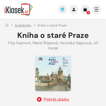
Přejít na hlavní obsah
0
Audioknihy
Kniha o staré Praze
Kniha o staré Praze
Filip Rajmont
,
Marie Štípková
,
Veronika Gajerová
,
Jiří
Horák
Přehrát ukázku