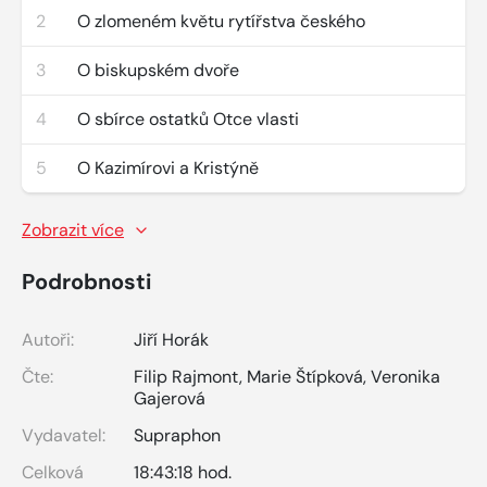
2
O zlomeném květu rytířstva českého
3
O biskupském dvoře
4
O sbírce ostatků Otce vlasti
5
O Kazimírovi a Kristýně
Zobrazit více
Podrobnosti
Autoři:
Jiří Horák
Čte:
Filip Rajmont
,
Marie Štípková
,
Veronika
Gajerová
Vydavatel:
Supraphon
Celková
18:43:18 hod.