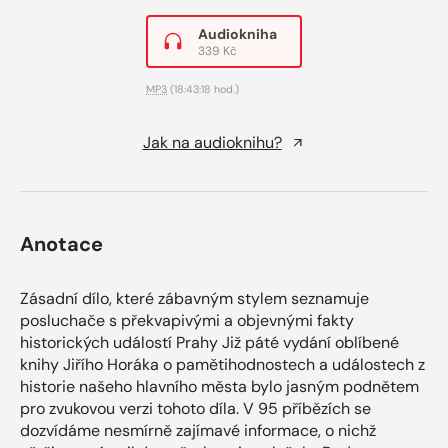
Audiokniha
339 Kč
MP3
(18:43:18 hod.)
Jak na audioknihu?
Anotace
Zásadní dílo, které zábavným stylem seznamuje
posluchače s překvapivými a objevnými fakty
historických událostí Prahy Již páté vydání oblíbené
knihy Jiřího Horáka o pamětihodnostech a událostech z
historie našeho hlavního města bylo jasným podnětem
pro zvukovou verzi tohoto díla. V 95 příbězích se
dozvídáme nesmírně zajímavé informace, o nichž