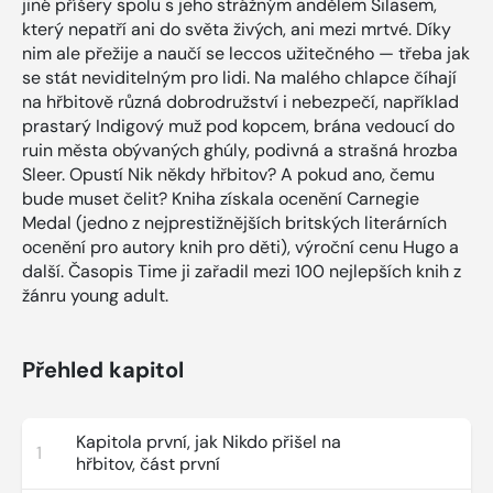
jiné příšery spolu s jeho strážným andělem Silasem,
který nepatří ani do světa živých, ani mezi mrtvé. Díky
nim ale přežije a naučí se leccos užitečného — třeba jak
se stát neviditelným pro lidi. Na malého chlapce číhají
na hřbitově různá dobrodružství i nebezpečí, například
prastarý Indigový muž pod kopcem, brána vedoucí do
ruin města obývaných ghúly, podivná a strašná hrozba
Sleer. Opustí Nik někdy hřbitov? A pokud ano, čemu
bude muset čelit? Kniha získala ocenění Carnegie
Medal (jedno z nejprestižnějších britských literárních
ocenění pro autory knih pro děti), výroční cenu Hugo a
další. Časopis Time ji zařadil mezi 100 nejlepších knih z
žánru young adult.
Přehled kapitol
Kapitola první, jak Nikdo přišel na
1
hřbitov, část první