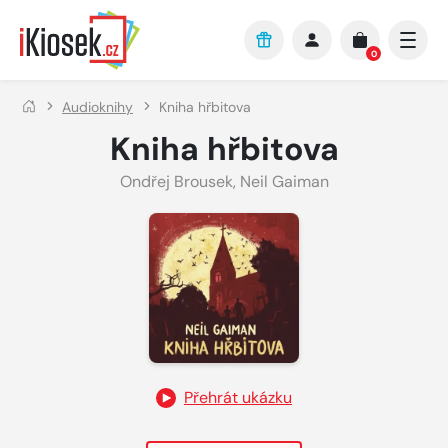
Přejít na hlavní obsah
0
Audioknihy
Kniha hřbitova
Kniha hřbitova
Ondřej Brousek
,
Neil Gaiman
Přehrát ukázku