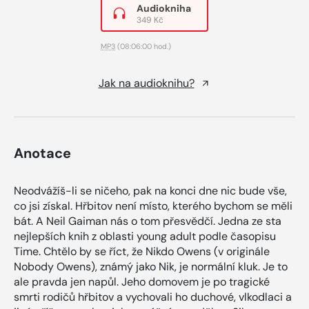
Audiokniha
349 Kč
MP3
(08:06:00 hod.)
Jak na audioknihu?
Anotace
Neodvážíš-li se ničeho, pak na konci dne nic bude vše,
co jsi získal. Hřbitov není místo, kterého bychom se měli
bát. A Neil Gaiman nás o tom přesvědčí. Jedna ze sta
nejlepších knih z oblasti young adult podle časopisu
Time. Chtělo by se říct, že Nikdo Owens (v originále
Nobody Owens), známý jako Nik, je normální kluk. Je to
ale pravda jen napůl. Jeho domovem je po tragické
smrti rodičů hřbitov a vychovali ho duchové, vlkodlaci a