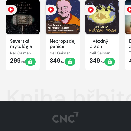
Severská
Nepropadejte
Hvězdný
mytológia
panice
prach
Neil Gaiman
Neil Gaiman
Neil Gaiman
299
349
349
Kč
Kč
Kč
Kniha hřbit