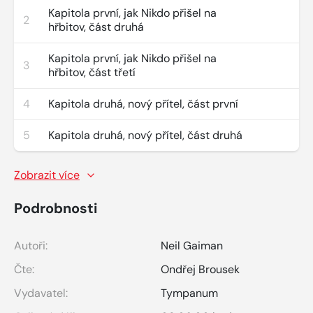
Kapitola první, jak Nikdo přišel na
2
hřbitov, část druhá
Kapitola první, jak Nikdo přišel na
3
hřbitov, část třetí
4
Kapitola druhá, nový přítel, část první
5
Kapitola druhá, nový přítel, část druhá
Zobrazit více
Podrobnosti
Autoři:
Neil Gaiman
Čte:
Ondřej Brousek
Vydavatel:
Tympanum