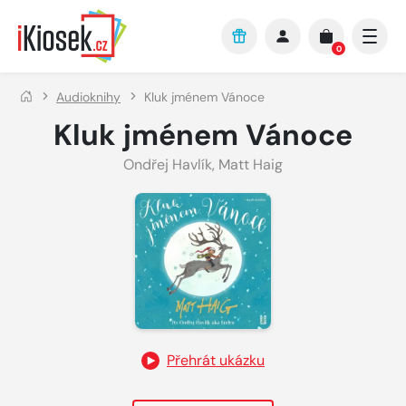
Přejít na hlavní obsah
0
Audioknihy
Kluk jménem Vánoce
Kluk jménem Vánoce
Ondřej Havlík
,
Matt Haig
Přehrát ukázku