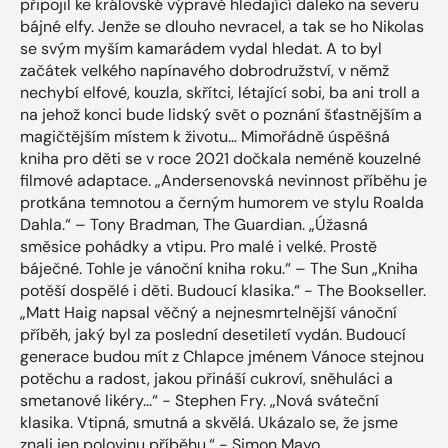
připojil ke královské výpravě hledající daleko na severu
bájné elfy. Jenže se dlouho nevracel, a tak se ho Nikolas
se svým myším kamarádem vydal hledat. A to byl
začátek velkého napínavého dobrodružství, v němž
nechybí elfové, kouzla, skřítci, létající sobi, ba ani troll a
na jehož konci bude lidský svět o poznání šťastnějším a
magičtějším místem k životu… Mimořádně úspěšná
kniha pro děti se v roce 2021 dočkala neméně kouzelné
filmové adaptace. „Andersenovská nevinnost příběhu je
protkána temnotou a černým humorem ve stylu Roalda
Dahla.“ – Tony Bradman, The Guardian. „Úžasná
směsice pohádky a vtipu. Pro malé i velké. Prostě
báječné. Tohle je vánoční kniha roku.“ – The Sun „Kniha
potěší dospělé i děti. Budoucí klasika.“ − The Bookseller.
„Matt Haig napsal věčný a nejnesmrtelnější vánoční
příběh, jaký byl za poslední desetiletí vydán. Budoucí
generace budou mít z Chlapce jménem Vánoce stejnou
potěchu a radost, jakou přináší cukroví, sněhuláci a
smetanové likéry...“ − Stephen Fry. „Nová sváteční
klasika. Vtipná, smutná a skvělá. Ukázalo se, že jsme
znali jen polovinu příběhu.“ − Simon Mayo.