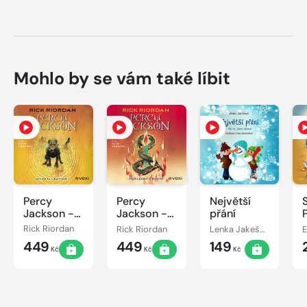
Mohlo by se vám také líbit
Percy
Percy
Největší
Jackson -
Jackson -
přání
Bitva o
Poslední z
Rick Riordan
Rick Riordan
Lenka Jakešová
labyrint
bohů
449
449
149
Kč
Kč
Kč