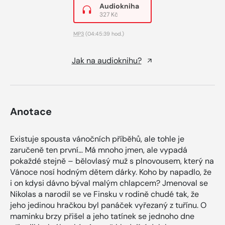
Audiokniha
327 Kč
MP3
(04:45:39 hod.)
Jak na audioknihu?
Anotace
Existuje spousta vánočních příběhů, ale tohle je
zaručeně ten první… Má mnoho jmen, ale vypadá
pokaždé stejně – bělovlasý muž s plnovousem, který na
Vánoce nosí hodným dětem dárky. Koho by napadlo, že
i on kdysi dávno býval malým chlapcem? Jmenoval se
Nikolas a narodil se ve Finsku v rodině chudé tak, že
jeho jedinou hračkou byl panáček vyřezaný z tuřínu. O
maminku brzy přišel a jeho tatínek se jednoho dne