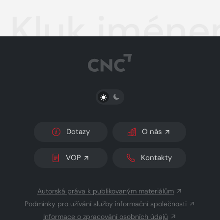
Kluk jmén
PŘEPNOUT SVĚTLÝ/TMAVÝ REŽIM
Dotazy
O nás
VOP
Kontakty
Autorská práva k publikovaným materiálům
Podmínky pro užívání služby informační společnosti
Informace o zpracování osobních údajů