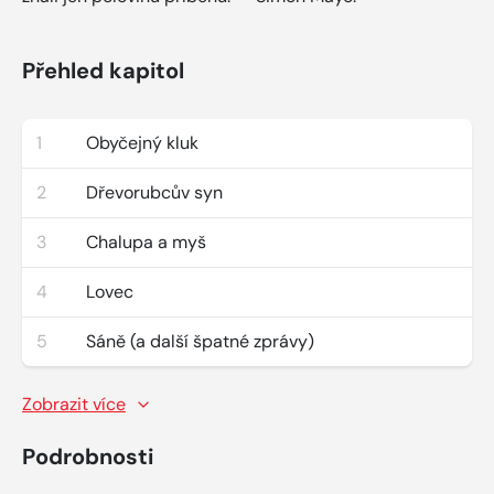
Přehled kapitol
1
Obyčejný kluk
2
Dřevorubcův syn
3
Chalupa a myš
4
Lovec
5
Sáně (a další špatné zprávy)
Zobrazit více
Podrobnosti