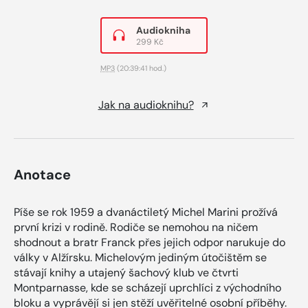
Audiokniha
299 Kč
MP3
(20:39:41 hod.)
Jak na audioknihu?
Anotace
Píše se rok 1959 a dvanáctiletý Michel Marini prožívá
první krizi v rodině. Rodiče se nemohou na ničem
shodnout a bratr Franck přes jejich odpor narukuje do
války v Alžírsku. Michelovým jediným útočištěm se
stávají knihy a utajený šachový klub ve čtvrti
Montparnasse, kde se scházejí uprchlíci z východního
bloku a vyprávějí si jen stěží uvěřitelné osobní příběhy.