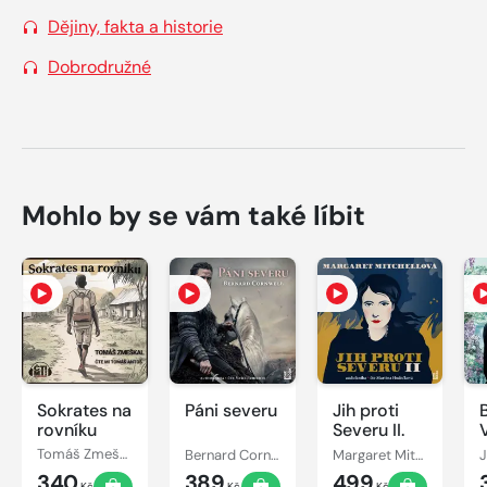
Dějiny, fakta a historie
Dobrodružné
Mohlo by se vám také líbit
Sokrates na
Páni severu
Jih proti
rovníku
Severu II.
Tomáš Zmeškal
Bernard Cornwell
Margaret Mitchellová
J
340
389
499
Kč
Kč
Kč