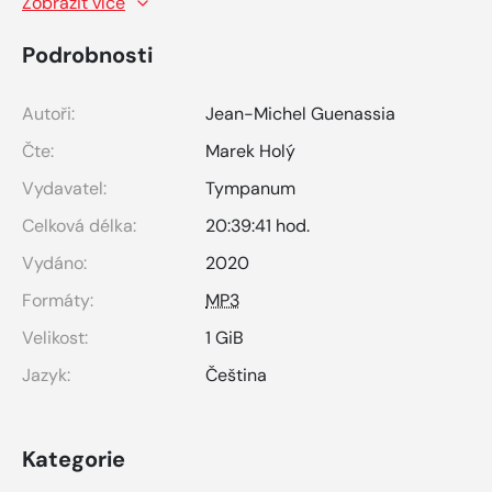
Zobrazit více
Podrobnosti
Autoři:
Jean-Michel Guenassia
Čte:
Marek Holý
Vydavatel:
Tympanum
Celková délka:
20:39:41 hod.
Vydáno:
2020
Formáty:
MP3
Velikost:
1 GiB
Jazyk:
Čeština
Kategorie