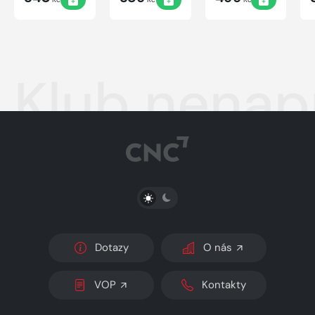
Klub nenap
PŘEPNOUT SVĚTLÝ/TMAVÝ REŽIM
Dotazy
O nás
VOP
Kontakty