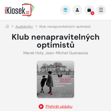
Přejít na hlavní obsah
0
Audioknihy
Klub nenapravitelných optimistů
Klub nenapravitelných
optimistů
Marek Holý
,
Jean-Michel Guenassia
Přehrát ukázku