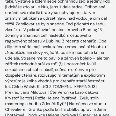
také. Vystavěla kolem sebe ochrannou zeď a jediný, kdo
ji dokáže zdolat, je kluk, jemuž dala srdce. Odhodlaná
chránit své mladší bratry se uchyluje ke starým
známým taktikám a udržet hlavu nad vodou je čím dál
těžší. Zamilovat se bylo snadné. Teď přichází na řadu
zkouška… V pokračování bestsellerového Binding 13
Johnny a Shannon čelí následkům osudového
ragbyového zápasu v Dublinu. Z recenzí čtenářů: „Oba
díly této série mají neskutečnou emocionální hloubku.“
„Nedokážu ani slovy vyjádřit, co se mnou tahle kniha
udělala. Strašně mě to bavilo a zároveň bolelo – ale ten
zážitek rozhodně stál za to!“ (!) Upozornění: Kvůli
sexuálnímu obsahu, násilí, scénám určeným pro
dospělé čtenáře, rozrušujícím tématům a explicitním
výrazům je kniha vhodná pro čtenáře starší šestnácti
let. Chloe Walsh: KLUCI Z TOMMENU: KEEPING 13 |
Překlad Jana Milotová | Čte Veronika Lazorčáková,
Kryštof Bartoš | Režie Helena Rytířová | Zvuk, střih,
mastering a hudba Zdeněk Rytíř | Natočeno ve studiu
Chevaliere | Grafiku podle knižní obálky upravila Jana
Lhotáková | Produkce Helena Rytířová | Supervize Alena