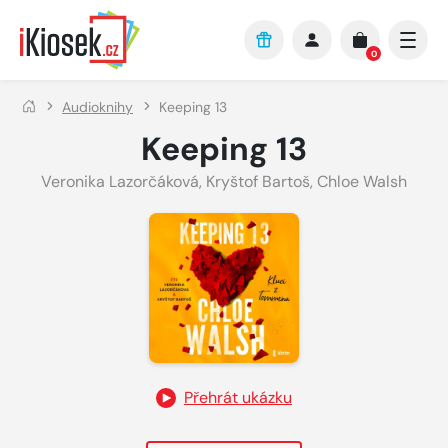
Přejít na hlavní obsah
0
Audioknihy
Keeping 13
Keeping 13
Veronika Lazorčáková
,
Kryštof Bartoš
,
Chloe Walsh
Přehrát ukázku