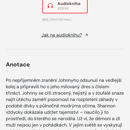
Audiokniha
429 Kč
MP3
(29:47:00 hod.)
Jak na audioknihu?
Anotace
Po nepříjemném zranění Johnnyho odsunuli na vedlejší
kolej a připravili ho o jeho milovaný dres s číslem
třináct. Johnny se cítí ztracený, nejistý a v zoufalé snaze
najít útěchu zaměří pozornost na rozpletení záhady v
podobě dívky s půlnočně modrýma očima. Shannon
vždycky dokázala udržet tajemství – naučilo ji to
prostředí, do kterého se narodila. Už ví, že démoni a zlí
muži nejsou jen v pohádkách. V jejím světě se vyskytují