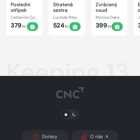
Poslední
Stratená
Zvrácený
B
střípek
sestra
osud
Catherine Cowles
Lucinda Riley
Monica Dake
379
524
399
Kč
Kč
Kč
Keeping 13
PŘEPNOUT SVĚTLÝ/TMAVÝ REŽIM
Dotazy
O nás