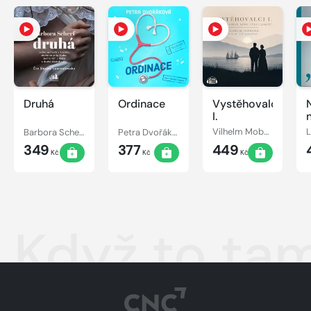
Druhá
Ordinace
Vystěhovalci
I.
Barbora Scherf
Petra Dvořáková
Vilhelm Moberg
349
377
449
Kč
Kč
Kč
Když to tam