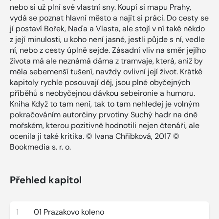
nebo si už plní své vlastní sny. Koupí si mapu Prahy,
vydá se poznat hlavní město a najít si práci. Do cesty se
jí postaví Bořek, Naďa a Vlasta, ale stojí v ní také někdo
z její minulosti, u koho není jasné, jestli půjde s ní, vedle
ní, nebo z cesty úplně sejde. Zásadní vliv na směr jejího
života má ale neznámá dáma z tramvaje, která, aniž by
měla sebemenší tušení, navždy ovlivní její život. Krátké
kapitoly rychle posouvají děj, jsou plné obyčejných
příběhů s neobyčejnou dávkou sebeironie a humoru.
Kniha Když to tam není, tak to tam nehledej je volným
pokračováním autorčiny prvotiny Suchý hadr na dně
mořském, kterou pozitivně hodnotili nejen čtenáři, ale
ocenila ji také kritika. © Ivana Chřibková, 2017 ©
Bookmedia s. r. o.
Přehled kapitol
1
01 Prazakovo koleno