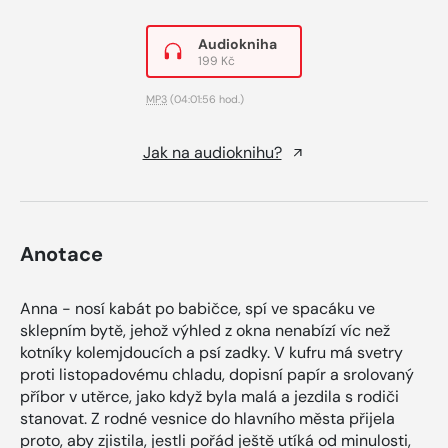
Audiokniha
199 Kč
MP3
(04:01:56 hod.)
Jak na audioknihu?
Anotace
Anna - nosí kabát po babičce, spí ve spacáku ve
sklepním bytě, jehož výhled z okna nenabízí víc než
kotníky kolemjdoucích a psí zadky. V kufru má svetry
proti listopadovému chladu, dopisní papír a srolovaný
příbor v utěrce, jako když byla malá a jezdila s rodiči
stanovat. Z rodné vesnice do hlavního města přijela
proto, aby zjistila, jestli pořád ještě utíká od minulosti,