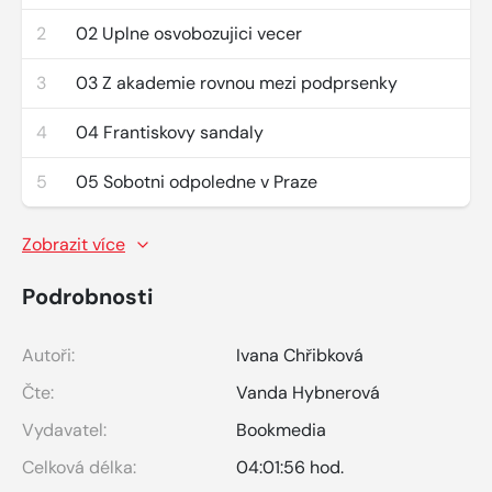
2
02 Uplne osvobozujici vecer
3
03 Z akademie rovnou mezi podprsenky
4
04 Frantiskovy sandaly
5
05 Sobotni odpoledne v Praze
Zobrazit více
Podrobnosti
Autoři:
Ivana Chřibková
Čte:
Vanda Hybnerová
Vydavatel:
Bookmedia
Celková délka:
04:01:56 hod.