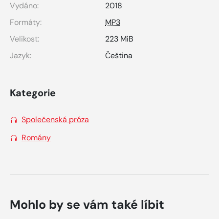
Vydáno:
2018
Formáty:
MP3
Velikost:
223 MiB
Jazyk:
Čeština
Kategorie
Společenská próza
Romány
Mohlo by se vám také líbit