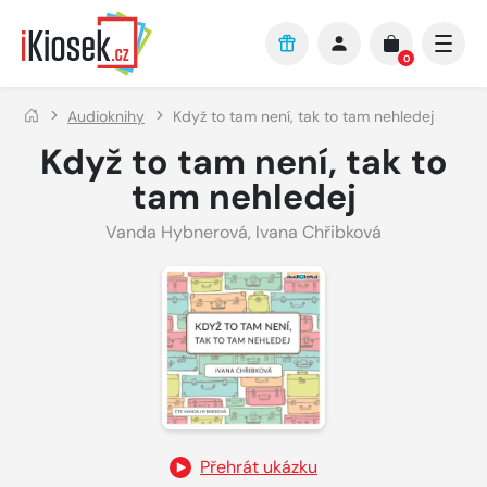
Přejít na hlavní obsah
0
Audioknihy
Když to tam není, tak to tam nehledej
Když to tam není, tak to
tam nehledej
Vanda Hybnerová
,
Ivana Chřibková
Přehrát ukázku