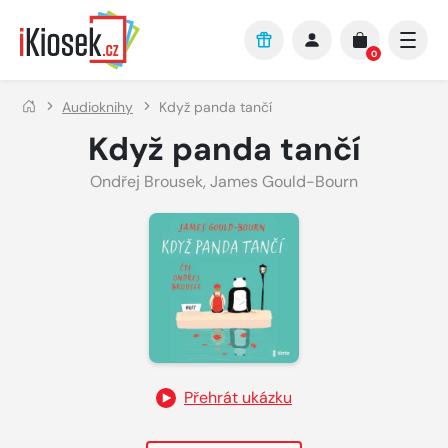
Přejít na hlavní obsah
0
Audioknihy
Když panda tančí
Když panda tančí
Ondřej Brousek
,
James Gould-Bourn
Přehrát ukázku