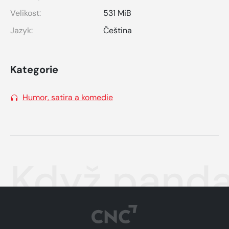
Velikost:
531 MiB
Jazyk:
Čeština
Kategorie
Humor, satira a komedie
Když panda