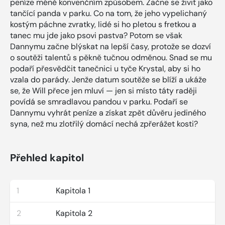
peníze méně konvenčním způsobem. Začne se živit jako
tančící panda v parku. Co na tom, že jeho vypelichaný
kostým páchne zvratky, lidé si ho pletou s fretkou a
tanec mu jde jako psovi pastva? Potom se však
Dannymu začne blýskat na lepší časy, protože se dozví
o soutěži talentů s pěkně tučnou odměnou. Snad se mu
podaří přesvědčit tanečnici u tyče Krystal, aby si ho
vzala do parády. Jenže datum soutěže se blíží a ukáže
se, že Will přece jen mluví — jen si místo táty raději
povídá se smradlavou pandou v parku. Podaří se
Dannymu vyhrát peníze a získat zpět důvěru jediného
syna, než mu zlotřilý domácí nechá zpřerážet kosti?
Přehled kapitol
1
Kapitola 1
2
Kapitola 2