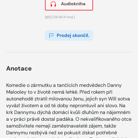
Audiokniha
MP3
(09:36:41 hod.)
Prodej skončil.
Anotace
Komedie o zármutku a tančících medvědech Danny
Malooley to v životě nemá lehké. Před rokem při
autonehodě ztratil milovanou ženu, jejich syn Will sotva
vyvázl životem a od té doby nepromluvil ani slovo. Na
krk Dannymu dýchá domácí kvůli dluhům na nájemném
a v práci právě dostal padáka. O nekvalifikovaného otce
samoživitele nemají zaměstnavatelé zájem, takže
Dannymu nezbývá než se pokusit získat potřebné