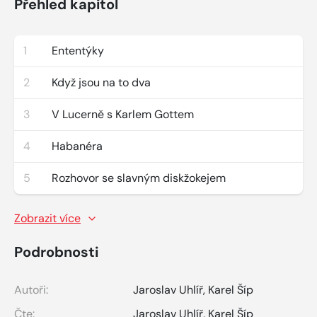
Přehled kapitol
1
Ententýky
2
Když jsou na to dva
3
V Lucerně s Karlem Gottem
4
Habanéra
5
Rozhovor se slavným diskžokejem
Zobrazit více
Podrobnosti
Autoři:
Jaroslav Uhlíř
,
Karel Šíp
Čte:
Jaroslav Uhlíř
,
Karel Šíp