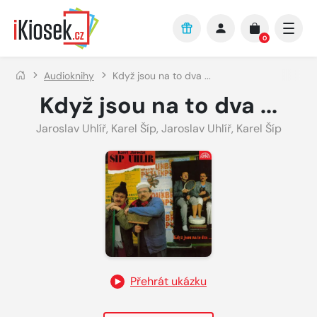
Přejít na hlavní obsah
0
Audioknihy
Když jsou na to dva ...
Když jsou na to dva ...
Jaroslav Uhlíř
,
Karel Šíp
,
Jaroslav Uhlíř
,
Karel Šíp
Přehrát ukázku