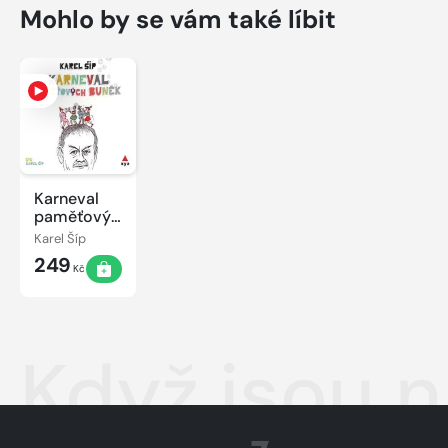
Mohlo by se vám také líbit
Karneval
paměťových
buněk
Karel Šíp
249
Kč
Když jsou na