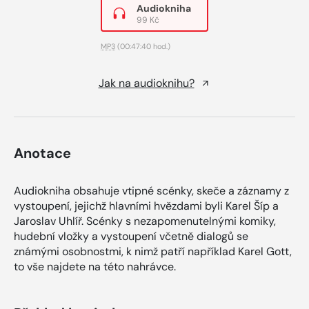
Audiokniha
99 Kč
MP3
(00:47:40 hod.)
Jak na audioknihu?
Anotace
Audiokniha obsahuje vtipné scénky, skeče a záznamy z
vystoupení, jejichž hlavními hvězdami byli Karel Šíp a
Jaroslav Uhlíř. Scénky s nezapomenutelnými komiky,
hudební vložky a vystoupení včetně dialogů se
známými osobnostmi, k nimž patří například Karel Gott,
to vše najdete na této nahrávce.