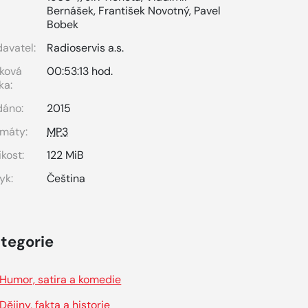
Bernášek
,
František Novotný
,
Pavel
Bobek
avatel:
Radioservis a.s.
ková
00:53:13 hod.
ka:
dáno:
2015
máty:
MP3
ikost:
122 MiB
yk:
Čeština
tegorie
Humor, satira a komedie
Dějiny, fakta a historie