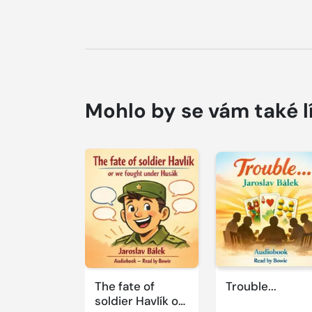
Mohlo by se vám také l
Přehrát
Přehrát
ukázku
ukázku
The fate of
Trouble...
soldier Havlík or