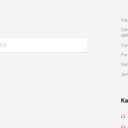
Vyd
Cel
dél
:13
Vy
For
Vel
Jaz
Ka