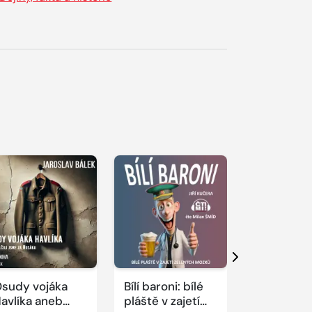
řehrát
kázku
Přehrát
Přehrát
ukázku
ukázku
Další
sudy vojáka
Bílí baroni: bílé
Sokrates 
avlíka aneb
pláště v zajetí
rovníku