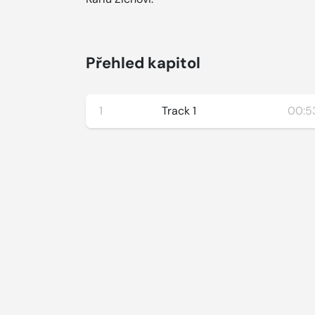
Přehled kapitol
1
Track 1
00:53