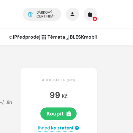
DÁRKOVÝ
CERTIFIKÁT
0
Předprodej
Témata
BLESKmobil
AUDIOKNIHA
(
MP3
)
99
Kč
-/
,
Jiří
Koupit
Ihned
ke stažení
?