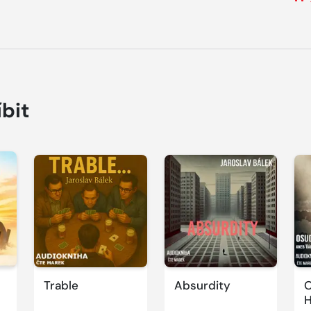
íbit
Přehrát
Přehrát
P
ukázku
ukázku
u
Trable
Absurdity
O
H