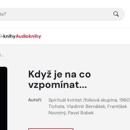
E-knihy
Audioknihy
..
Když je na co
vzpomínat...
Autoři:
Spirituál kvintet /folková skupina, 1960
Tichota
,
Vladimír Bernášek
,
František
Novotný
,
Pavel Bobek