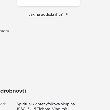
Jak na audioknihu?
intetu
drobnosti
oři:
Spirituál kvintet /folková skupina,
1960-/
,
Jiří Tichota
,
Vladimír