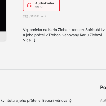
Audiokniha
99 Kč
MP3
(00:53:13 hod.)
Vzpomínka na Karla Zicha - koncert Spirituál kv
a jeho přátel v Třeboni věnovaný Karlu Zichovi.
Více
Po
Aut
 kvintetu a jeho přátel v Třeboni věnovaný