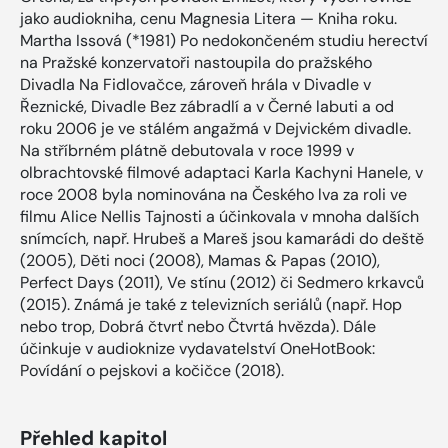
jako audiokniha, cenu Magnesia Litera — Kniha roku.
Martha Issová (*1981) Po nedokončeném studiu herectví
na Pražské konzervatoři nastoupila do pražského
Divadla Na Fidlovačce, zároveň hrála v Divadle v
Řeznické, Divadle Bez zábradlí a v Černé labuti a od
roku 2006 je ve stálém angažmá v Dejvickém divadle.
Na stříbrném plátně debutovala v roce 1999 v
olbrachtovské filmové adaptaci Karla Kachyni Hanele, v
roce 2008 byla nominována na Českého lva za roli ve
filmu Alice Nellis Tajnosti a účinkovala v mnoha dalších
snímcích, např. Hrubeš a Mareš jsou kamarádi do deště
(2005), Děti noci (2008), Mamas & Papas (2010),
Perfect Days (2011), Ve stínu (2012) či Sedmero krkavců
(2015). Známá je také z televizních seriálů (např. Hop
nebo trop, Dobrá čtvrť nebo Čtvrtá hvězda). Dále
účinkuje v audioknize vydavatelství OneHotBook:
Povídání o pejskovi a kočičce (2018).
Přehled kapitol