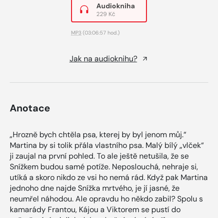
Audiokniha
229 Kč
MP3
(03:06:57 hod.)
Jak na audioknihu?
Anotace
„Hrozně bych chtěla psa, kterej by byl jenom můj.“
Martina by si tolik přála vlastního psa. Malý bílý „vlček“
ji zaujal na první pohled. To ale ještě netušila, že se
Snížkem budou samé potíže. Neposlouchá, nehraje si,
utíká a skoro nikdo ze vsi ho nemá rád. Když pak Martina
jednoho dne najde Snížka mrtvého, je jí jasné, že
neumřel náhodou. Ale opravdu ho někdo zabil? Spolu s
kamarády Frantou, Kájou a Viktorem se pustí do