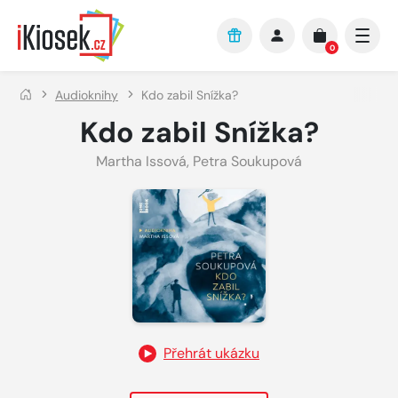
Přejít na hlavní obsah
0
Audioknihy
Kdo zabil Snížka?
Kdo zabil Snížka?
Martha Issová
,
Petra Soukupová
Přehrát ukázku