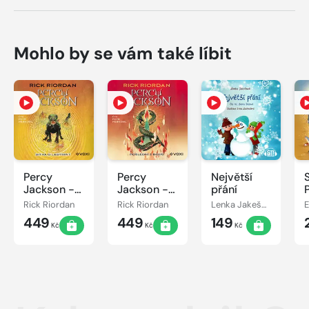
Mohlo by se vám také líbit
Percy
Percy
Největší
Jackson -
Jackson -
přání
Bitva o
Poslední z
Rick Riordan
Rick Riordan
Lenka Jakešová
labyrint
bohů
449
449
149
Kč
Kč
Kč