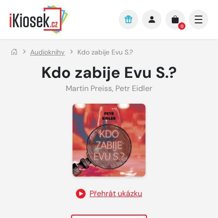
Přejít na hlavní obsah
0
Audioknihy
Kdo zabije Evu S.?
Kdo zabije Evu S.?
Martin Preiss
,
Petr Eidler
Přehrát ukázku