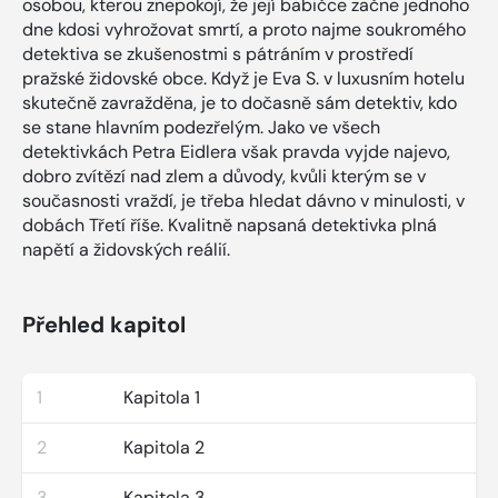
osobou, kterou znepokojí, že její babičce začne jednoho
dne kdosi vyhrožovat smrtí, a proto najme soukromého
detektiva se zkušenostmi s pátráním v prostředí
pražské židovské obce. Když je Eva S. v luxusním hotelu
skutečně zavražděna, je to dočasně sám detektiv, kdo
se stane hlavním podezřelým. Jako ve všech
detektivkách Petra Eidlera však pravda vyjde najevo,
dobro zvítězí nad zlem a důvody, kvůli kterým se v
současnosti vraždí, je třeba hledat dávno v minulosti, v
dobách Třetí říše. Kvalitně napsaná detektivka plná
napětí a židovských reálií.
Přehled kapitol
1
Kapitola 1
2
Kapitola 2
3
Kapitola 3