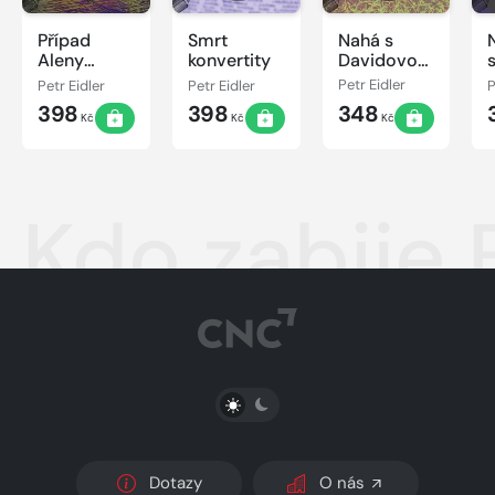
Případ
Smrt
Nahá s
Aleny
konvertity
Davidovou
Struskové
hvězdou
Petr Eidler
Petr Eidler
Petr Eidler
P
398
398
348
Kč
Kč
Kč
Kdo zabije 
PŘEPNOUT SVĚTLÝ/TMAVÝ REŽIM
Dotazy
O nás