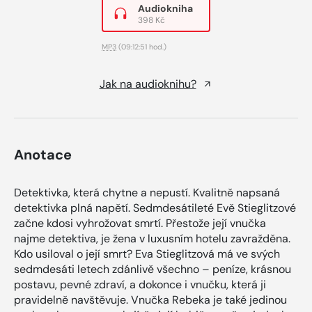
Audiokniha
398 Kč
MP3
(09:12:51 hod.)
Jak na audioknihu?
Anotace
Detektivka, která chytne a nepustí. Kvalitně napsaná
detektivka plná napětí. Sedmdesátileté Evě Stieglitzové
začne kdosi vyhrožovat smrtí. Přestože její vnučka
najme detektiva, je žena v luxusním hotelu zavražděna.
Kdo usiloval o její smrt? Eva Stieglitzová má ve svých
sedmdesáti letech zdánlivě všechno – peníze, krásnou
postavu, pevné zdraví, a dokonce i vnučku, která ji
pravidelně navštěvuje. Vnučka Rebeka je také jedinou