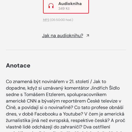
Audiokniha
349 Kč
MP3
(05:50:00 hod.)
Jak na audioknihu?
Anotace
Co znamená být novinářem v 21. století / Jak to
dopadne, když si uznávaný komentátor Jindřich Šídlo
sedne s Tomášem Etzlerem, spolupracovníkem
americké CNN a bývalým reportérem České televize v
Číně, a povídají si o novinařině? Co tato profese obnáší
dnes, v době Facebooku a Youtube? V čem je americká
žurnalistika jiná než evropská, respektive česká? A proč
vlastně lidé odcházejí do zahraničí? Dva ostřílení