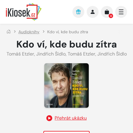
Přejít na hlavní obsah
0
Audioknihy
Kdo ví, kde budu zítra
Kdo ví, kde budu zítra
Tomáš Etzler
,
Jindřich Šídlo
,
Tomáš Etzler
,
Jindřich Šídlo
Přehrát ukázku