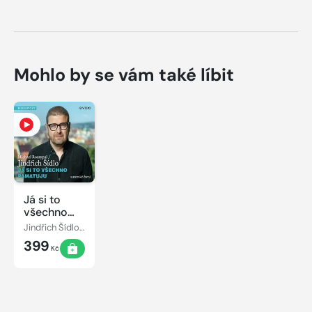
Mohlo by se vám také líbit
Já si to
všechno
pamatuju
Jindřich Šídlo, Michael Rozsypal
399
Kč