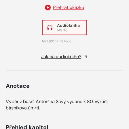
Přehrát ukázku
Audiokniha
149 Kč
MP3
(00:54:58 hod.)
Jak na audioknihu?
Anotace
Výběr z básní Antonína Sovy vydané k 80. výročí
básníkova úmrtí.
Přehled kapitol