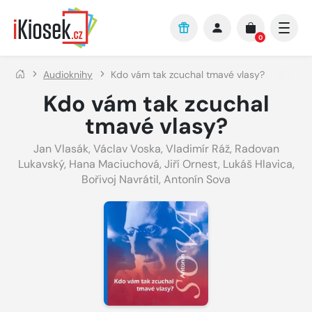
Přejít na hlavní obsah
0
Audioknihy
Kdo vám tak zcuchal tmavé vlasy?
Kdo vám tak zcuchal
tmavé vlasy?
Jan Vlasák
,
Václav Voska
,
Vladimír Ráž
,
Radovan
Lukavský
,
Hana Maciuchová
,
Jiří Ornest
,
Lukáš Hlavica
,
Bořivoj Navrátil
,
Antonín Sova