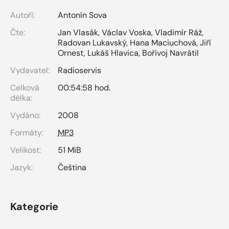
Autoři:
Antonín Sova
Čte:
Jan Vlasák
,
Václav Voska
,
Vladimír Ráž
,
Radovan Lukavský
,
Hana Maciuchová
,
Jiří
Ornest
,
Lukáš Hlavica
,
Bořivoj Navrátil
Vydavatel:
Radioservis
Celková
00:54:58 hod.
délka:
Vydáno:
2008
Formáty:
MP3
Velikost:
51 MiB
Jazyk:
Čeština
Kategorie