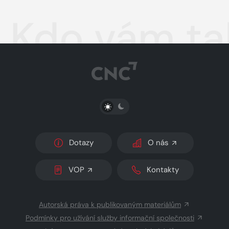
část
Kdo vám ta
PŘEPNOUT SVĚTLÝ/TMAVÝ REŽIM
Dotazy
O nás
VOP
Kontakty
Autorská práva k publikovaným materiálům
Podmínky pro užívání služby informační společnosti