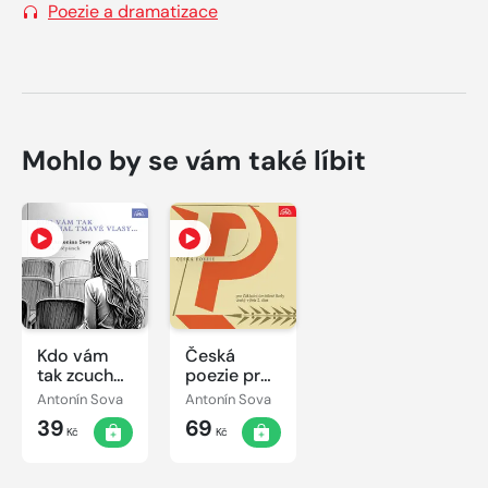
Poezie a dramatizace
Mohlo by se vám také líbit
Kdo vám
Česká
tak zcuchal
poezie pro
tmavé
Základní
Antonín Sova
Antonín Sova
vlasy...
devítileté
39
69
Básně
školy -
Kč
Kč
Antonína
druhý
Sovy
výběr 2.