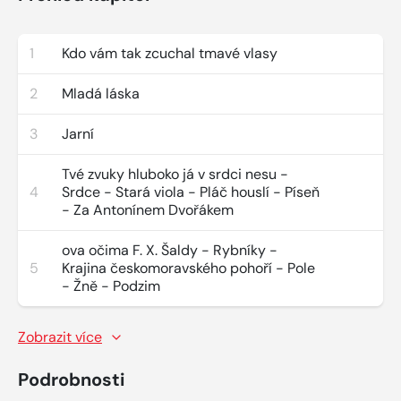
1
Kdo vám tak zcuchal tmavé vlasy
2
Mladá láska
3
Jarní
Tvé zvuky hluboko já v srdci nesu -
4
Srdce - Stará viola - Pláč houslí - Píseň
- Za Antonínem Dvořákem
ova očima F. X. Šaldy - Rybníky -
5
Krajina českomoravského pohoří - Pole
- Žně - Podzim
Zobrazit více
Podrobnosti