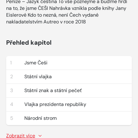
Peníze – Jazyk čeština To vše poznejme a buďme hrdí
na to, že jsme ČEŠI Nahrávka vznikla podle knihy Jany
Eislerové Kdo to nezná, není Čech vydané
nakladatelstvím Autreo v roce 2018
Přehled kapitol
1
Jsme Češi
2
Státní vlajka
3
Státní znak a státní pečeť
4
Vlajka prezidenta republiky
5
Národní strom
Zobrazit více