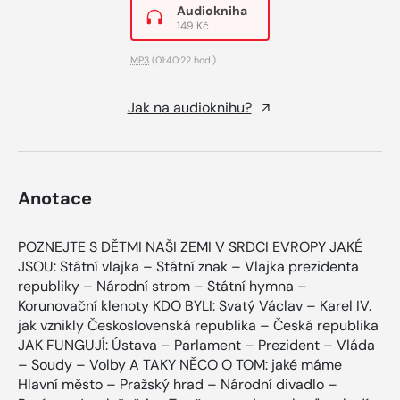
Audiokniha
149 Kč
MP3
(01:40:22 hod.)
Jak na audioknihu?
Anotace
POZNEJTE S DĚTMI NAŠI ZEMI V SRDCI EVROPY JAKÉ
JSOU: Státní vlajka – Státní znak – Vlajka prezidenta
republiky – Národní strom – Státní hymna –
Korunovační klenoty KDO BYLI: Svatý Václav – Karel IV.
jak vznikly Československá republika – Česká republika
JAK FUNGUJÍ: Ústava – Parlament – Prezident – Vláda
– Soudy – Volby A TAKY NĚCO O TOM: jaké máme
Hlavní město – Pražský hrad – Národní divadlo –