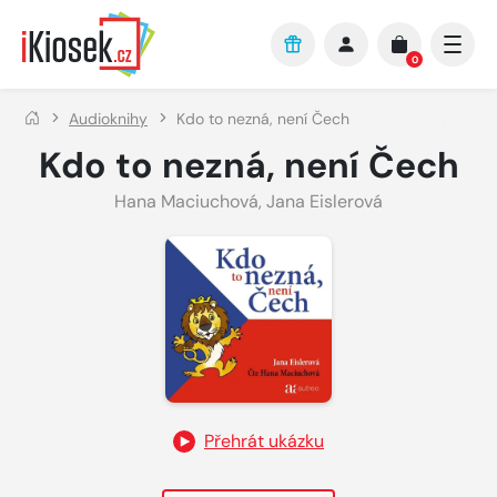
Přejít na hlavní obsah
0
Audioknihy
Kdo to nezná, není Čech
Kdo to nezná, není Čech
Hana Maciuchová
,
Jana Eislerová
Přehrát ukázku