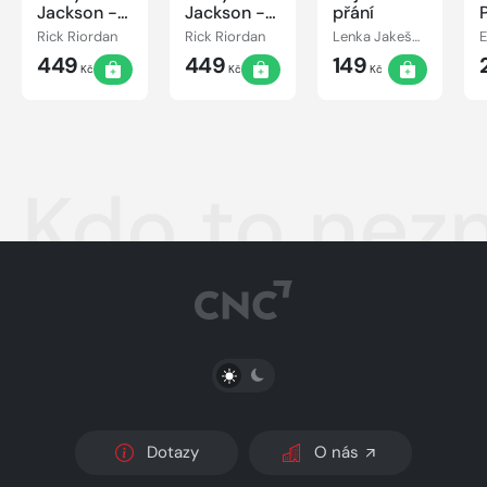
Jackson -
Jackson -
přání
Bitva o
Poslední z
Rick Riordan
Rick Riordan
Lenka Jakešová
labyrint
bohů
449
449
149
Kč
Kč
Kč
Kdo to nez
PŘEPNOUT SVĚTLÝ/TMAVÝ REŽIM
Dotazy
O nás