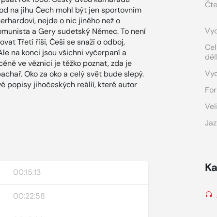
Čte
od na jihu Čech mohl být jen sportovním
hardovi, nejde o nic jiného než o
Vyd
ý komunista a Gery sudetský Němec. To není
t Třetí říši, Češi se snaží o odboj,
Cel
le na konci jsou všichni vyčerpaní a
dél
éně ve věznici je těžko poznat, zda je
Vy
chař. Oko za oko a celý svět bude slepý.
é popisy jihočeských reálií, které autor
For
Vel
Jaz
Ka
00:15:13
00:22:58