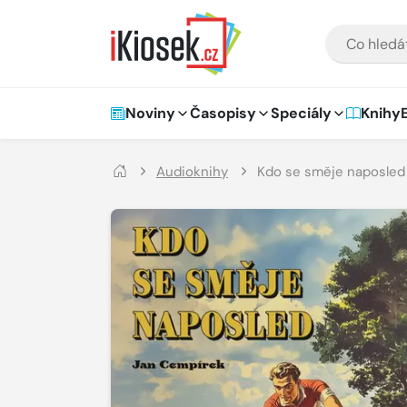
Přejít na hlavní obsah
VYHLEDÁVÁNÍ
Hlavní navigace
Noviny
Časopisy
Speciály
Knihy
Audioknihy
Kdo se směje naposled