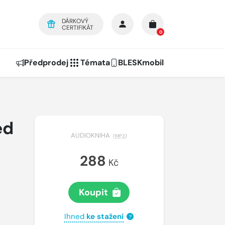
DÁRKOVÝ
CERTIFIKÁT
0
Předprodej
Témata
BLESKmobil
ed
AUDIOKNIHA
(
MP3
)
288
Kč
Koupit
Ihned
ke stažení
?