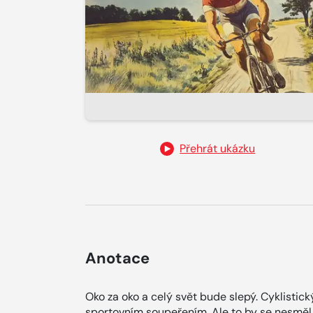
Přehrát ukázku
Anotace
Oko za oko a celý svět bude slepý. Cyklistic
sportovním soupeřením. Ale to by se nesměl