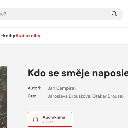
E-knihy
Audioknihy
Kdo se směje naposl
Autoři:
Jan Cempírek
Čte:
Jaroslava Brousková
,
Otakar Brousek
Audiokniha
288 Kč