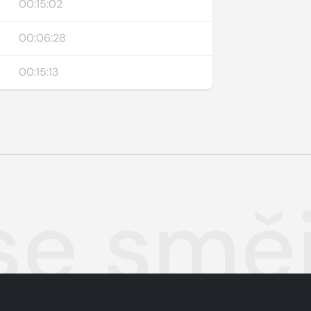
00:15:02
00:06:28
00:15:13
se smě