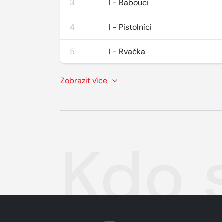
3
I - Babouci
4
I - Pistolníci
5
I - Rvačka
Zobrazit více
Kdo 