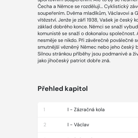
Čecha a Němce se rozdělují… Cyklistický záv
soupeřením. Dvěma mladíkům, Václavovi a Ger
vítězství. Jenže je září 1938, Vašek je česk
základ dobrého konce. Němci se snaží vybudova
komunisté se snaží o dokonalou společnost. A
nesměje se nikdo. Při závěrečné poválečné sc
smutnější vězněný Němec nebo jeho český ba
Silnou stránkou příběhy jsou podmanivé a živ
jako jihočeský patriot dobře zná.
Přehled kapitol
1
I - Zázračná kola
2
I - Václav