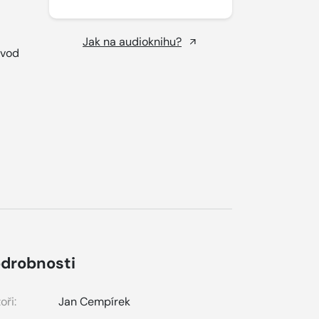
Jak na audioknihu?
ávod
drobnosti
oři:
Jan Cempírek