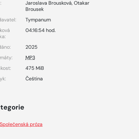
:
Jaroslava Brousková
,
Otakar
Brousek
avatel:
Tympanum
ková
04:16:54 hod.
ka:
dáno:
2025
máty:
MP3
ikost:
475 MiB
yk:
Čeština
tegorie
Společenská próza