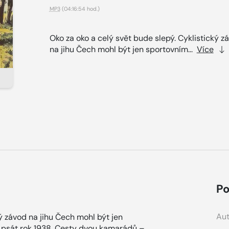
MP3
(04:16:54 hod.)
Oko za oko a celý svět bude slepý. Cyklistický z
na jihu Čech mohl být jen sportovním...
Více
Po
Aut
ký závod na jihu Čech mohl být jen
 psát rok 1938. Cesty dvou kamarádů –