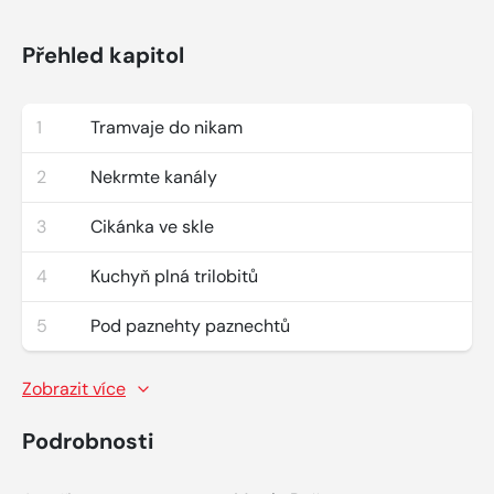
Přehled kapitol
1
Tramvaje do nikam
2
Nekrmte kanály
3
Cikánka ve skle
4
Kuchyň plná trilobitů
5
Pod paznehty paznechtů
Zobrazit více
Podrobnosti