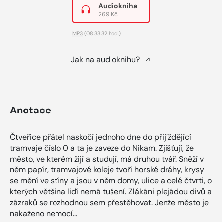
Audiokniha
269 Kč
MP3
(08:33:32 hod.)
Jak na audioknihu?
Anotace
Čtveřice přátel naskočí jednoho dne do přijíždějící
tramvaje číslo 0 a ta je zaveze do Nikam. Zjišťují, že
město, ve kterém žijí a studují, má druhou tvář. Sněží v
něm papír, tramvajové koleje tvoří horské dráhy, krysy
se mění ve stíny a jsou v něm domy, ulice a celé čtvrti, o
kterých většina lidí nemá tušení. Zlákáni plejádou divů a
zázraků se rozhodnou sem přestěhovat. Jenže město je
nakaženo nemocí...