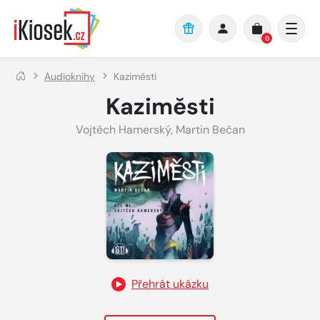
Přejít na hlavní obsah
0
Audioknihy
Kaziměsti
Kaziměsti
Vojtěch Hamerský
,
Martin Bečan
Přehrát ukázku