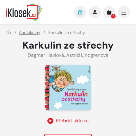
Přejít na hlavní obsah
0
Audioknihy
Karkulín ze střechy
Karkulín ze střechy
Dagmar Havlová
,
Astrid Lindgrenová
Přehrát ukázku