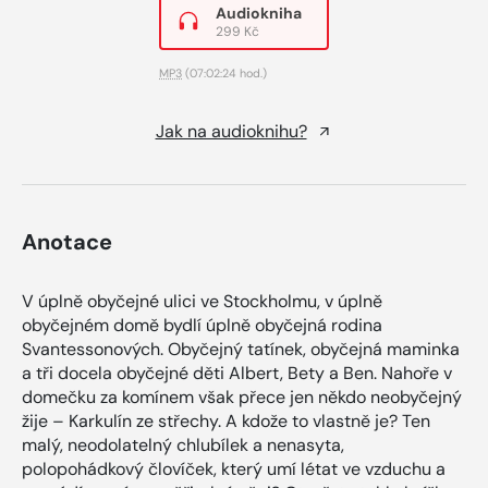
Audiokniha
299 Kč
MP3
(07:02:24 hod.)
Jak na audioknihu?
Anotace
V úplně obyčejné ulici ve Stockholmu, v úplně
obyčejném domě bydlí úplně obyčejná rodina
Svantessonových. Obyčejný tatínek, obyčejná maminka
a tři docela obyčejné děti Albert, Bety a Ben. Nahoře v
domečku za komínem však přece jen někdo neobyčejný
žije – Karkulín ze střechy. A kdože to vlastně je? Ten
malý, neodolatelný chlubílek a nenasyta,
polopohádkový človíček, který umí létat ve vzduchu a