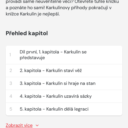
provádí samé neuvěřitelné věci? Otevřete tuhle knížku
a poznáte ho sami! Karkulínovy příhody pokračují v
knížce Karkulín je nejlepší.
Přehled kapitol
Díl první, 1. kapitola - Karkulín se
1
představuje
2
2. kapitola - Karkulín staví věž
3
3. kapitola - Karkulín si hraje na stan
4
4. kapitola - Karkulín uzavírá sázky
5
5. kapitola - Karkulín dělá legraci
Zobrazit více