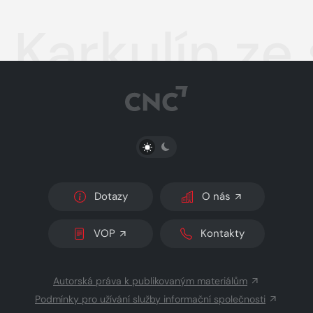
Karkulín ze
PŘEPNOUT SVĚTLÝ/TMAVÝ REŽIM
Dotazy
O nás
VOP
Kontakty
Autorská práva k publikovaným materiálům
Podmínky pro užívání služby informační společnosti