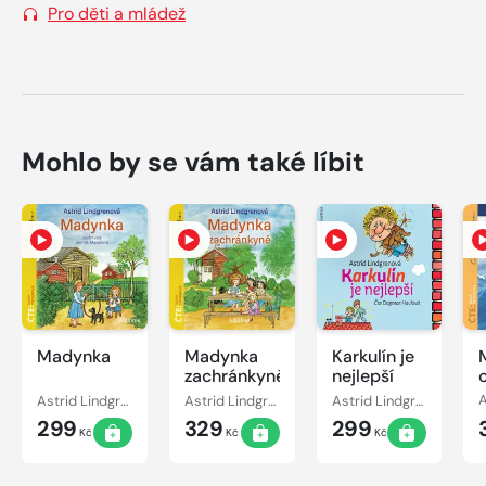
Pro děti a mládež
Mohlo by se vám také líbit
Madynka
Madynka
Karkulín je
zachránkyně
nejlepší
Astrid Lindgrenová
Astrid Lindgrenová
Astrid Lindgrenová
299
329
299
Kč
Kč
Kč