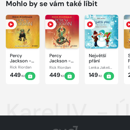
Mohlo by se vám také líbit
Percy
Percy
Největší
Jackson -
Jackson -
přání
Bitva o
Poslední z
Rick Riordan
Rick Riordan
Lenka Jakešová
labyrint
bohů
449
449
149
Kč
Kč
Kč
Karel IV. - 