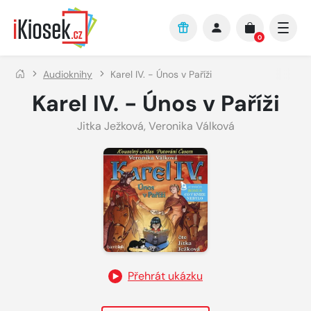
Přejít na hlavní obsah
0
Audioknihy
Karel IV. - Únos v Paříži
Karel IV. - Únos v Paříži
Jitka Ježková
,
Veronika Válková
Přehrát ukázku