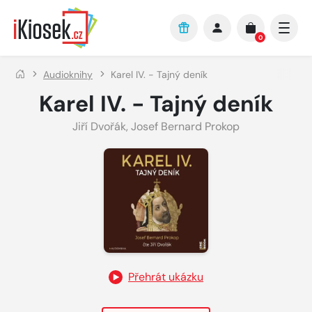
Přejít na hlavní obsah
0
Audioknihy
Karel IV. - Tajný deník
Karel IV. - Tajný deník
Jiří Dvořák
,
Josef Bernard Prokop
Přehrát ukázku