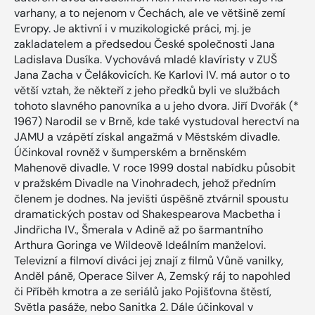
varhany, a to nejenom v Čechách, ale ve většině zemí
Evropy. Je aktivní i v muzikologické práci, mj. je
zakladatelem a předsedou České společnosti Jana
Ladislava Dusíka. Vychovává mladé klavíristy v ZUŠ
Jana Zacha v Čelákovicích. Ke Karlovi IV. má autor o to
větší vztah, že někteří z jeho předků byli ve službách
tohoto slavného panovníka a u jeho dvora. Jiří Dvořák (*
1967) Narodil se v Brně, kde také vystudoval herectví na
JAMU a vzápětí získal angažmá v Městském divadle.
Účinkoval rovněž v šumperském a brněnském
Mahenově divadle. V roce 1999 dostal nabídku působit
v pražském Divadle na Vinohradech, jehož předním
členem je dodnes. Na jevišti úspěšně ztvárnil spoustu
dramatických postav od Shakespearova Macbetha i
Jindřicha IV., Šmerala v Adině až po šarmantního
Arthura Goringa ve Wildeově Ideálním manželovi.
Televizní a filmoví diváci jej znají z filmů Vůně vanilky,
Anděl páně, Operace Silver A, Zemský ráj to napohled
či Příběh kmotra a ze seriálů jako Pojišťovna štěstí,
Světla pasáže, nebo Sanitka 2. Dále účinkoval v