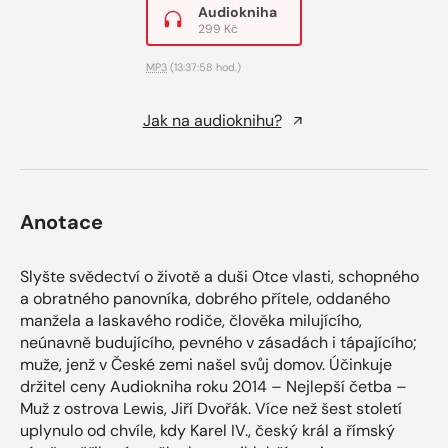
Audiokniha
299 Kč
MP3
(13:37:58 hod.)
Jak na audioknihu?
Anotace
Slyšte svědectví o životě a duši Otce vlasti, schopného
a obratného panovníka, dobrého přítele, oddaného
manžela a laskavého rodiče, člověka milujícího,
neúnavně budujícího, pevného v zásadách i tápajícího;
muže, jenž v České zemi našel svůj domov. Účinkuje
držitel ceny Audiokniha roku 2014 – Nejlepší četba –
Muž z ostrova Lewis, Jiří Dvořák. Více než šest století
uplynulo od chvíle, kdy Karel IV., český král a římský