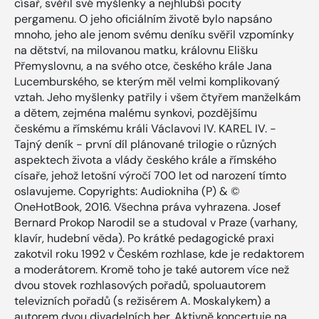
císař, svěřil své myšlenky a nejhlubší pocity
pergamenu. O jeho oficiálním životě bylo napsáno
mnoho, jeho ale jenom svému deníku svěřil vzpomínky
na dětství, na milovanou matku, královnu Elišku
Přemyslovnu, a na svého otce, českého krále Jana
Lucemburského, se kterým měl velmi komplikovaný
vztah. Jeho myšlenky patřily i všem čtyřem manželkám
a dětem, zejména malému synkovi, pozdějšímu
českému a římskému králi Václavovi IV. KAREL IV. -
Tajný deník - první díl plánované trilogie o různých
aspektech života a vlády českého krále a římského
císaře, jehož letošní výročí 700 let od narození tímto
oslavujeme. Copyrights: Audiokniha (P) & ©
OneHotBook, 2016. Všechna práva vyhrazena. Josef
Bernard Prokop Narodil se a studoval v Praze (varhany,
klavír, hudební věda). Po krátké pedagogické praxi
zakotvil roku 1992 v Českém rozhlase, kde je redaktorem
a moderátorem. Kromě toho je také autorem více než
dvou stovek rozhlasových pořadů, spoluautorem
televizních pořadů (s režisérem A. Moskalykem) a
autorem dvou divadelních her. Aktivně koncertuje na