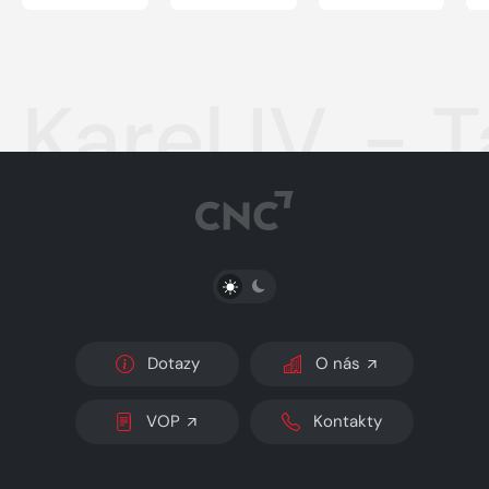
Karel IV. - 
PŘEPNOUT SVĚTLÝ/TMAVÝ REŽIM
Dotazy
O nás
VOP
Kontakty