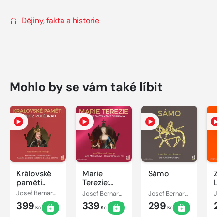
Dějiny, fakta a historie
Mohlo by se vám také líbit
Královské
Marie
Sámo
paměti
Terezie:
Jiřího z
Symfonie
Josef Bernard Prokop
Josef Bernard Prokop
Josef Bernard Prokop
Poděbrad
života velké
399
339
299
císařovny
Kč
Kč
Kč