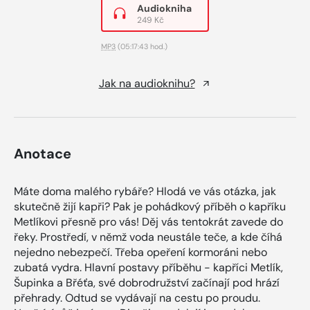
Audiokniha
249 Kč
MP3
(05:17:43 hod.)
Jak na audioknihu?
Anotace
Máte doma malého rybáře? Hlodá ve vás otázka, jak
skutečně žijí kapři? Pak je pohádkový příběh o kapříku
Metlíkovi přesně pro vás! Děj vás tentokrát zavede do
řeky. Prostředí, v němž voda neustále teče, a kde číhá
nejedno nebezpečí. Třeba opeření kormoráni nebo
zubatá vydra. Hlavní postavy příběhu - kapříci Metlík,
Šupinka a Břéťa, své dobrodružství začínají pod hrází
přehrady. Odtud se vydávají na cestu po proudu.