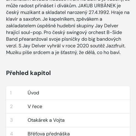
může radost přinášet i divákům. JAKUB URBÁNEK je
český muzikant a skladatel narozený 27.4.1992. Hraje na
klavír a saxofon. Je kapelníkem, zpěvákem a
zakladatelem úspěšné hudební skupiny Jay Delver
hrající soul-pop. Pro český swingový orchest B-Side
Band přearanžoval svoje písničky do big bandových
verzí. S Jay Delver vyhrál v roce 2020 soutěž Jazzfruit.
Muziku píše srdcem a je šťastný, že dělá, co ho baví.
Přehled kapitol
1
Úvod
2
V řece
3
Otakárek a Vojta
4
Břéťova přednáška