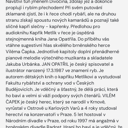
Navštíví tůň jménem Divočina, zdolají jez a dokonce
proplují i rybím přechodem! Při svém putování
zklamaně zjistí, že i k řece chodí rybáři, ale na druhou
stranu získají spoustu nových kamarádů a poznají také
sličné kapří slečny - kapřenky. Předlohou pro
audioknihu Kapřík Metlík v řece je úspěšná
stejnojmenná kniha Jana Opatřila. Do příběhu vás
vtáhne sugestivní hlas skvělého brněnského herce
Viléma Čapka. Jednotlivé kapitoly doplní přenádherné
pianové melodie výtečného muzikanta a skladatele
Jakuba Urbánka. JAN OPATŘIL je český spisovatel a
ilustrátor narozený 17.3.1987 ve znamení ryb. Je
autorem dětských knih o kapříku Metlíkovi a vystudoval
Fakultu rybářství a ochrany vod v Českých
Budějovicích. Je vděčný a šťastný, že dělá práci, která
ho baví a velmi si váží podpory svých čtenářů. VILÉM
ČAPEK je český herec, který se narodil v Krnově,
vyrůstal v Ostrově u Karlových Varů a 4 roky studoval
herectví na konzervatoři v Praze. 5 let hostoval v
Národním divadle v Praze, od roku 1997 má angažmá v
brněnském divadle Radost. Hraní ho baví a je vděčný, že