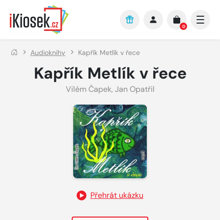
Přejít na hlavní obsah
0
Audioknihy
Kapřík Metlík v řece
Kapřík Metlík v řece
Vilém Čapek
,
Jan Opatřil
Přehrát ukázku