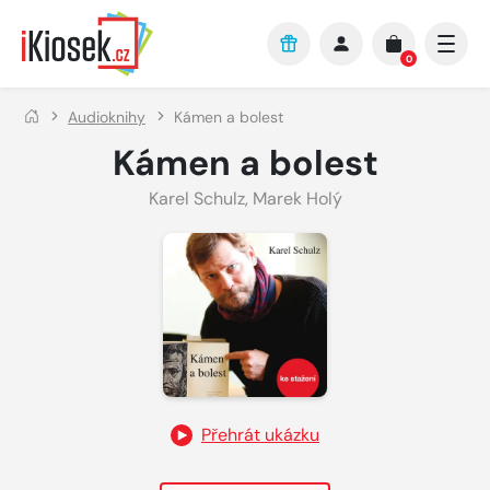
Přejít na hlavní obsah
0
Audioknihy
Kámen a bolest
Kámen a bolest
Karel Schulz
,
Marek Holý
Přehrát ukázku