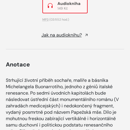
Audiokniha
149 Kč
MP3
(03:11:52 hod.)
Jak na audioknihu?
Anotace
Strhující životní příběh sochaře, malíře a básníka
Michelangela Buonarrotiho, jednoho z géniů italské
renesance. Po sedmi úvodních kapitolách bude
následovat ústřední část monumentálního románu (V
zahradách medicejských) i nedokončený fragment,
vydaný posmrtně pod názvem Papežská mše. Dílo je
mohutnou freskou zabírající vertikálně i horizontálně
samu duchovní i politickou podstatu renesančního