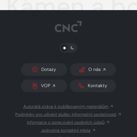
Kámen a bo
PŘEPNOUT SVĚTLÝ/TMAVÝ REŽIM
Dotazy
O nás
VOP
Kontakty
Autorská práva k publikovaným materiálům
Podmínky pro užívání služby informační společnosti
Informace o zpracování osobních údajů
Jednotná kontaktní místa