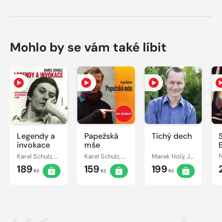
Mohlo by se vám také líbit
Legendy a
Papežská
Tichý dech
invokace
mše
Karel Schulz, Eduard Cupák, Taťjana Medvecká, Jana Štěpánková, Viktor Preiss, Eliška Balzerová, Rudolf Pellar, Radovan Lukavský, Boris Rösner
Karel Schulz, Marek Holý
Marek Holý, Jan Trachta
189
159
199
Kč
Kč
Kč