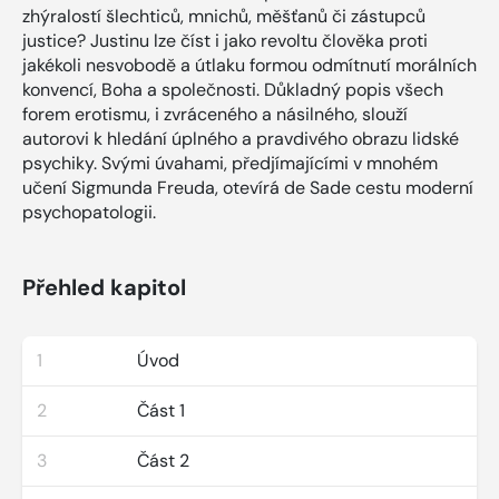
zhýralostí šlechticů, mnichů, měšťanů či zástupců
justice? Justinu lze číst i jako revoltu člověka proti
jakékoli nesvobodě a útlaku formou odmítnutí morálních
konvencí, Boha a společnosti. Důkladný popis všech
forem erotismu, i zvráceného a násilného, slouží
autorovi k hledání úplného a pravdivého obrazu lidské
psychiky. Svými úvahami, předjímajícími v mnohém
učení Sigmunda Freuda, otevírá de Sade cestu moderní
psychopatologii.
Přehled kapitol
1
Úvod
2
Část 1
3
Část 2