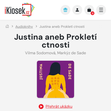
Přejít na hlavní obsah
0
Audioknihy
Justina aneb Prokletí ctnosti
Justina aneb Prokletí
ctnosti
Vilma Sodomová
,
Markýz de Sade
Přehrát ukázku