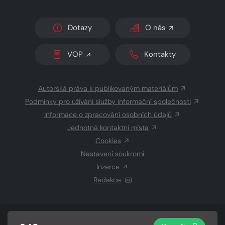
Dotazy
O nás
VOP
Kontakty
Autorská práva k publikovaným materiálům
Podmínky pro užívání služby informační společnosti
Informace o zpracování osobních údajů
Jednotná kontaktní místa
Cookies
Nastavení soukromí
Inzerce
Redakce
© 2026 Copyright
CZECH NEWS CENTER a.s.
a dodavatelé