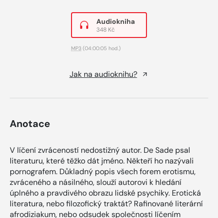
Audiokniha
348 Kč
MP3
(04:00:05 hod.)
Jak na audioknihu?
Anotace
V líčení zvráceností nedostižný autor. De Sade psal
literaturu, které těžko dát jméno. Někteří ho nazývali
pornografem. Důkladný popis všech forem erotismu,
zvráceného a násilného, slouží autorovi k hledání
úplného a pravdivého obrazu lidské psychiky. Erotická
literatura, nebo filozofický traktát? Rafinované literární
afrodiziakum, nebo odsudek společnosti líčením