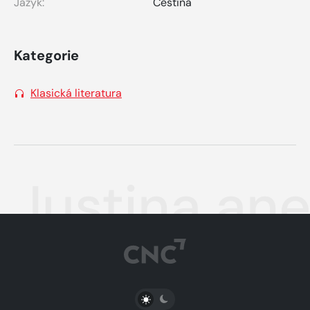
Jazyk:
Čeština
Kategorie
Klasická literatura
Justina ane
PŘEPNOUT SVĚTLÝ/TMAVÝ REŽIM