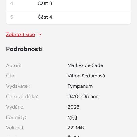
4
Část 3
5
Část 4
Zobrazit více
Podrobnosti
Autoři:
Markýz de Sade
Čte:
Vilma Sodomová
Vydavatel:
Tympanum
Celková délka:
04:00:05 hod.
Vydáno:
2023
Formáty:
MP3
Velikost:
221 MiB