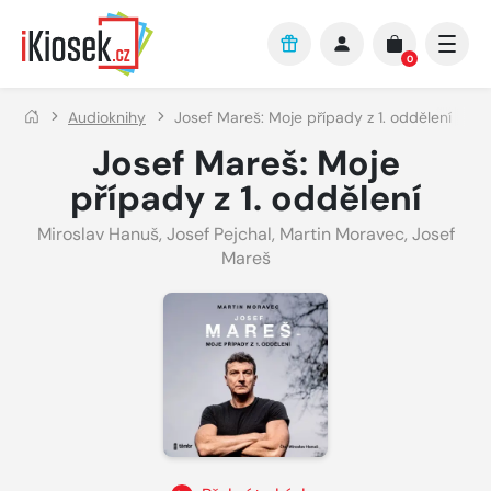
Přejít na hlavní obsah
0
Audioknihy
Josef Mareš: Moje případy z 1. oddělení
Josef Mareš: Moje
případy z 1. oddělení
Miroslav Hanuš
,
Josef Pejchal
,
Martin Moravec
,
Josef
Mareš