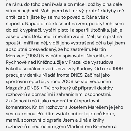
na ránu, do toho paní řvala a on mlčel, což bylo na celé
situaci nejhorší. Mohl jsem být mrtvý, protože kdyby mě
chtěl zabít, jistě by se mu to povedlo. Rána však
nepřišla. Napadlo mě klesnout na zem, po čtyřech jsem
dolezl k vypínači, vytáhl pistoli a spatřil útočníka, jak je
zase u paní. Dokonce ji mezitím zranil. Měl jsem prst na
spoušti, mířil na něj, viděl jeho vystrašené oči a byl jsem
absolutně přesvědčený, že ho zastřelím. Martin
Moravec (*1981) Novinář a spisovatel. Narodil se v
Rychnově nad Kněžnou, žije v Praze, kde vystudoval
Fakultu sociálních věd Univerzity Karlovy. Od roku 1999
pracuje v deníku Mladá fronta DNES. Začínal jako
sportovní reportér, v roce 2006 se stal vedoucím
Magazínu DNES + TV, pro který už připravil desítky
rozhovorů s domácími i zahraničními osobnostmi.
Zkušenosti má i jako moderátor či sportovní
komentátor. Knižní rozhovor s Josefem Marešem je jeho
šestou knihou. Předtím vydal soubor fejetonů Enter,
mami!, sportovní biografie Jsem a Jiná a knihy
rozhovorů s neurochirurgem Vladimírem Benešem a