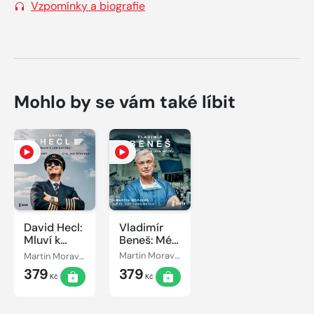
Vzpomínky a biografie
Mohlo by se vám také líbit
David Hecl:
Vladimír
Mluví k
Beneš: Mé
vám
cesty do
Martin Moravec, David Hecl
Martin Moravec
kapitán
hlubin
379
379
mozku
Kč
Kč