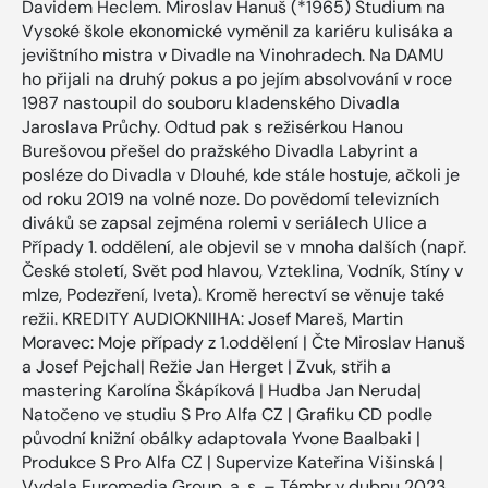
Davidem Heclem. Miroslav Hanuš (*1965) Studium na
Vysoké škole ekonomické vyměnil za kariéru kulisáka a
jevištního mistra v Divadle na Vinohradech. Na DAMU
ho přijali na druhý pokus a po jejím absolvování v roce
1987 nastoupil do souboru kladenského Divadla
Jaroslava Průchy. Odtud pak s režisérkou Hanou
Burešovou přešel do pražského Divadla Labyrint a
posléze do Divadla v Dlouhé, kde stále hostuje, ačkoli je
od roku 2019 na volné noze. Do povědomí televizních
diváků se zapsal zejména rolemi v seriálech Ulice a
Případy 1. oddělení, ale objevil se v mnoha dalších (např.
České století, Svět pod hlavou, Vzteklina, Vodník, Stíny v
mlze, Podezření, Iveta). Kromě herectví se věnuje také
režii. KREDITY AUDIOKNIIHA: Josef Mareš, Martin
Moravec: Moje případy z 1.oddělení | Čte Miroslav Hanuš
a Josef Pejchal| Režie Jan Herget | Zvuk, střih a
mastering Karolína Škápíková | Hudba Jan Neruda|
Natočeno ve studiu S Pro Alfa CZ | Grafiku CD podle
původní knižní obálky adaptovala Yvone Baalbaki |
Produkce S Pro Alfa CZ | Supervize Kateřina Višinská |
Vydala Euromedia Group, a. s. – Témbr v dubnu 2023