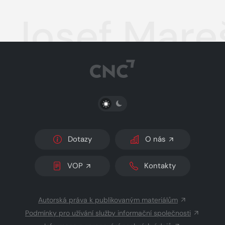
Josef Mareš
PŘEPNOUT SVĚTLÝ/TMAVÝ REŽIM
Dotazy
O nás
VOP
Kontakty
Autorská práva k publikovaným materiálům
Podmínky pro užívání služby informační společnosti