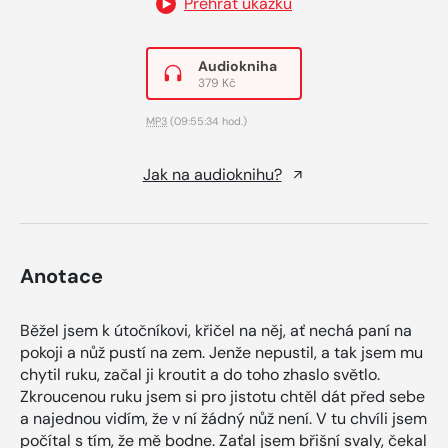
Přehrát ukázku
Audiokniha
379 Kč
MP3
(09:55:34 hod.)
Jak na audioknihu?
Anotace
Běžel jsem k útočníkovi, křičel na něj, ať nechá paní na
pokoji a nůž pustí na zem. Jenže nepustil, a tak jsem mu
chytil ruku, začal ji kroutit a do toho zhaslo světlo.
Zkroucenou ruku jsem si pro jistotu chtěl dát před sebe
a najednou vidím, že v ní žádný nůž není. V tu chvíli jsem
počítal s tím, že mě bodne. Zaťal jsem břišní svaly, čekal