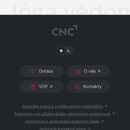
Jóga vědom
PŘEPNOUT SVĚTLÝ/TMAVÝ REŽIM
Dotazy
O nás
VOP
Kontakty
Autorská práva k publikovaným materiálům
Podmínky pro užívání služby informační společnosti
Informace o zpracování osobních údajů
Jednotná kontaktní místa