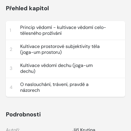
Přehled kapitol
Princip vědomí - kultivace vědomí celo-
1
tělesného prožívání
Kultivace prostorové subjektivity těla
2
(joga-um prostoru)
Kultivace vědomí dechu (joga-um
3
dechu)
O naslouchání, trávení, pravdě a
4
názorech
Podrobnosti
Autoři:
Jiří Krutina