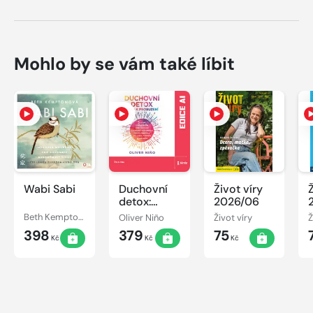
Mohlo by se vám také líbit
Wabi Sabi
Duchovní
Život víry
detox:
2026/06
Cesta k
Beth Kemptonová
Oliver Niño
Život víry
Ž
probuzení
398
379
75
Kč
Kč
Kč