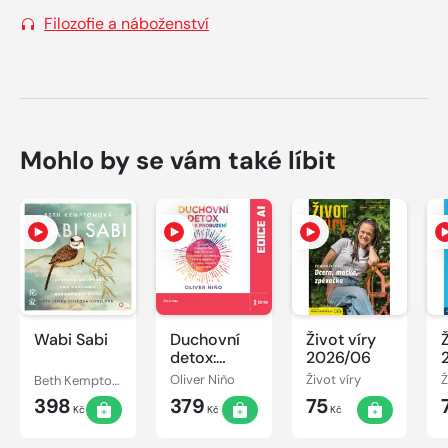
Filozofie a náboženství
Mohlo by se vám také líbit
Wabi Sabi
Duchovní
Život víry
detox:
2026/06
Cesta k
Beth Kemptonová
Oliver Niño
Život víry
Ž
probuzení
398
379
75
Kč
Kč
Kč