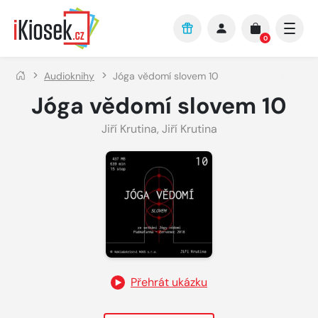
Přejít na hlavní obsah
0
Audioknihy
Jóga vědomí slovem 10
Jóga vědomí slovem 10
Jiří Krutina
,
Jiří Krutina
Přehrát ukázku