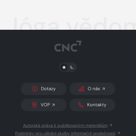
Jóga vědom
PŘEPNOUT SVĚTLÝ/TMAVÝ REŽIM
Dotazy
O nás
VOP
Kontakty
Autorská práva k publikovaným materiálům
Podmínky pro užívání služby informační společnosti