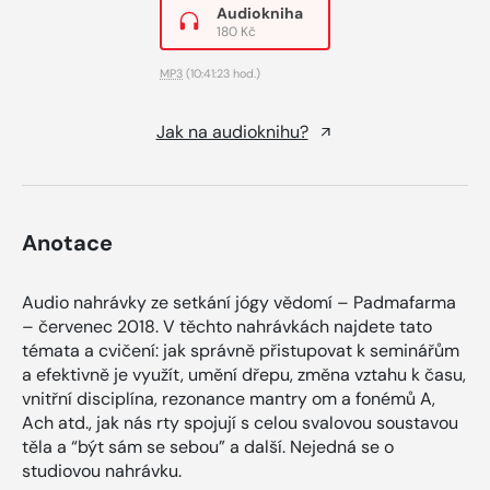
Audiokniha
180 Kč
MP3
(10:41:23 hod.)
Jak na audioknihu?
Anotace
Audio nahrávky ze setkání jógy vědomí – Padmafarma
– červenec 2018. V těchto nahrávkách najdete tato
témata a cvičení: jak správně přistupovat k seminářům
a efektivně je využít, umění dřepu, změna vztahu k času,
vnitřní disciplína, rezonance mantry om a fonémů A,
Ach atd., jak nás rty spojují s celou svalovou soustavou
těla a “být sám se sebou” a další. Nejedná se o
studiovou nahrávku.