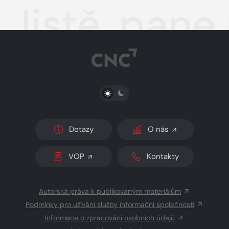
Jistě, pane
PŘEPNOUT SVĚTLÝ/TMAVÝ REŽIM
Dotazy
O nás
VOP
Kontakty
Autorská práva k publikovaným materiálům
Podmínky pro užívání služby informační společnosti
Informace o zpracování osobních údajů