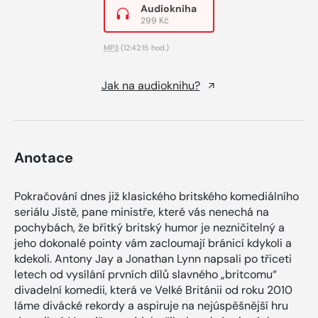
Audiokniha
299 Kč
MP3
(12:42:15 hod.)
Jak na audioknihu?
Anotace
Pokračování dnes již klasického britského komediálního
seriálu Jistě, pane ministře, které vás nenechá na
pochybách, že břitký britský humor je nezničitelný a
jeho dokonalé pointy vám zacloumají bránicí kdykoli a
kdekoli. Antony Jay a Jonathan Lynn napsali po třiceti
letech od vysílání prvních dílů slavného „britcomu“
divadelní komedii, která ve Velké Británii od roku 2010
láme divácké rekordy a aspiruje na nejúspěšnější hru