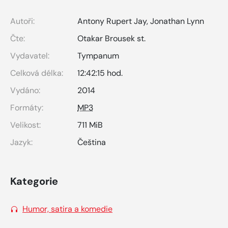
Autoři:
Antony Rupert Jay
,
Jonathan Lynn
Čte:
Otakar Brousek st.
Vydavatel:
Tympanum
Celková délka:
12:42:15 hod.
Vydáno:
2014
Formáty:
MP3
Velikost:
711 MiB
Jazyk:
Čeština
Kategorie
Humor, satira a komedie