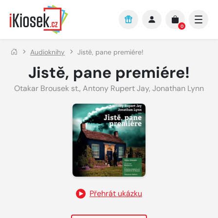
Přejít na hlavní obsah
0
Audioknihy
Jistě, pane premiére!
Jistě, pane premiére!
Otakar Brousek st.
,
Antony Rupert Jay
,
Jonathan Lynn
Přehrát ukázku