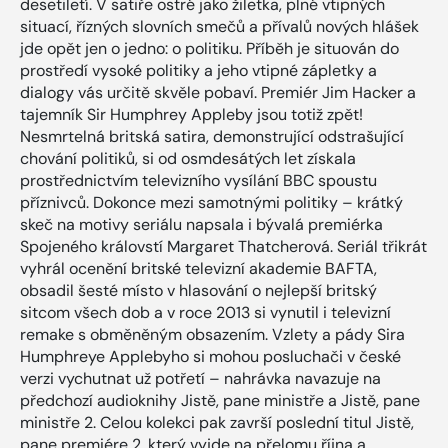
desetiletí. V satiře ostré jako žiletka, plné vtipných
situací, řízných slovních smečů a přívalů nových hlášek
jde opět jen o jedno: o politiku. Příběh je situován do
prostředí vysoké politiky a jeho vtipné zápletky a
dialogy vás určitě skvěle pobaví. Premiér Jim Hacker a
tajemník Sir Humphrey Appleby jsou totiž zpět!
Nesmrtelná britská satira, demonstrující odstrašující
chování politiků, si od osmdesátých let získala
prostřednictvím televizního vysílání BBC spoustu
příznivců. Dokonce mezi samotnými politiky – krátký
skeč na motivy seriálu napsala i bývalá premiérka
Spojeného královstí Margaret Thatcherová. Seriál třikrát
vyhrál ocenění britské televizní akademie BAFTA,
obsadil šesté místo v hlasování o nejlepší britský
sitcom všech dob a v roce 2013 si vynutil i televizní
remake s obměněným obsazením. Vzlety a pády Sira
Humphreye Applebyho si mohou posluchači v české
verzi vychutnat už potřetí – nahrávka navazuje na
předchozí audioknihy Jistě, pane ministře a Jistě, pane
ministře 2. Celou kolekci pak završí poslední titul Jistě,
pane premiére 2, který vyjde na přelomu října a