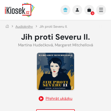
Přejít na hlavní obsah
0
Audioknihy
Jih proti Severu II.
Jih proti Severu II.
Martina Hudečková
,
Margaret Mitchellová
Přehrát ukázku