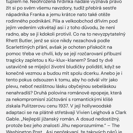
tuplem ne. Neohrožená hrdinka nadále vyznává právo
žít si po svém všemu navzdory, tudíž přebírá sestře
nápadníka Franka a jemu krátce nato také otěže
rodinného podnikání. Pila a velkoobchod dřívím pod
jejím vedením vzkvétají asi i z toho důvodu, že není
radno, aby se jí kdokoli protivil. Co na to nevyzpytatelný
Rhett Butler, jenž se sice nikdy nezachová podle
Scarlettiných přání, avšak je ochoten přiskočit na
pomoc třeba ve chvíli, kdy se její rozčarovaní příbuzní
tragicky zapletou s Ku-klux-klanem? Snad ty dvě
ustavičně se míjející životní bludičky polidští, když se
konečně vezmou a budou mít spolu dcerku. Anebo je i
tento pokus odsouzen k tomu, aby ho odvál vítr jako
plevu, neboť nezištnou lásku obyčejnou sebeláskou
nenahradíš? Druhá polovina románové epopeje, která
za nekompromisní zúčtování s romantickými klišé
získala Pulitzerovu cenu 1937. V její hollywoodské
adaptaci se na plátně střetávají Vivien Leighová a Clark
Gable. „Nejlepší jižanský román. A dosud nedostižný,
protože bez jeho znalosti Jihu neporozumíme.“ – The
Washington Post. „Asi nepřekvapí, že takových párů je