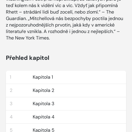
teď kolem nás k vidění víc a víc. Vždyť jak připomíná
Rhett – strádání lidi buď zocelí, nebo zlomí.“ – The
Guardian. „Mitchellová nás bezpochyby poctila jednou
z nejpozoruhodnějších prvotin, jaká kdy v americké
literatuře vznikla. A rozhodně i jednou z nejlepších.“ –
The New York Times.
Přehled kapitol
1
Kapitola 1
2
Kapitola 2
3
Kapitola 3
4
Kapitola 4
5
Kapitola 5