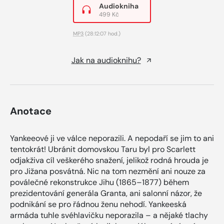
Audiokniha
499 Kč
MP3
(28:12:07 hod.)
Jak na audioknihu?
Anotace
Yankeeové ji ve válce neporazili. A nepodaří se jim to ani
tentokrát! Ubránit domovskou Taru byl pro Scarlett
odjakživa cíl veškerého snažení, jelikož rodná hrouda je
pro Jižana posvátná. Nic na tom nezmění ani nouze za
poválečné rekonstrukce Jihu (1865–1877) během
prezidentování generála Granta, ani salonní názor, že
podnikání se pro řádnou ženu nehodí. Yankeeská
armáda tuhle svéhlavičku neporazila – a nějaké tlachy