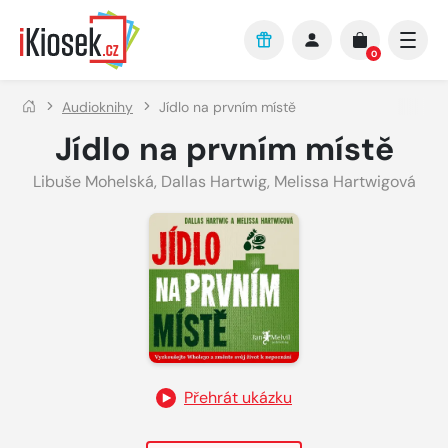
Přejít na hlavní obsah
0
Audioknihy
Jídlo na prvním místě
Jídlo na prvním místě
Libuše Mohelská
,
Dallas Hartwig
,
Melissa Hartwigová
Přehrát ukázku