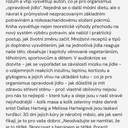
rozum a vtip vysvětlují autoři, co je pro organismus
„opravdové jídlo“. Nejedná se o další módní dietu, ale o
návrat k průmyslově nezpracovaným základním
potravinám a nízkosacharidovému složení pokrmů.
Kniha vysvětluje nejen teoretické výhody přechodu na
nový systém výběru potravin, ale nabízí i praktický
postup, jak životní změnu začít. Množství receptů a tipů
je doplněno vysvětlením, jak na jednotlivá jídla reaguje
naše tělo, obsahuje i kapitoly věnované vegetariánům,
těhotným, sportovcům a dětem. V audioknize se
dozvíte - jak se vypořádat se závislostí mozku na jídle -
o vzájemných reakcích inzulínu, leptinu, kortizolu a
glykogenu a jejich vlivu na ukládání tuku - co je pro
organismus opravdové jídlo - jak důležité je mít
zdravou střevní stěnu - proč vlastně obiloviny nejsou
pro nás to nejlepší - které tuky a oleje jsou v naší stravě
nejvhodnější - kolik masa a kolik zeleniny máte denně
sníst Dallas Hartwig a Melissa Hartwigová jsou laskaví
tvrďáci: 30 dní jejich kúry je náročný měsíc, ale jak sami
říkají, je to pro vaše dobro: „Neodvažujte se namítat, že
je to těžké. Skoncovat s heroinem je těžké. Porazit