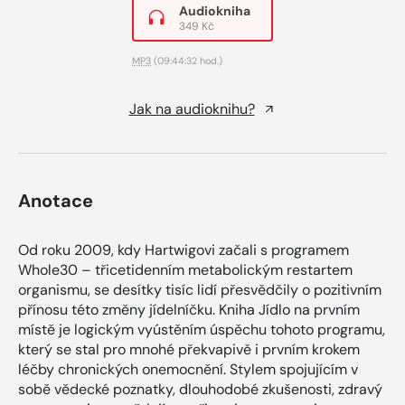
Audiokniha
349 Kč
MP3
(09:44:32 hod.)
Jak na audioknihu?
Anotace
Od roku 2009, kdy Hartwigovi začali s programem
Whole30 – třicetidenním metabolickým restartem
organismu, se desítky tisíc lidí přesvědčily o pozitivním
přínosu této změny jídelníčku. Kniha Jídlo na prvním
místě je logickým vyústěním úspěchu tohoto programu,
který se stal pro mnohé překvapivě i prvním krokem
léčby chronických onemocnění. Stylem spojujícím v
sobě vědecké poznatky, dlouhodobé zkušenosti, zdravý