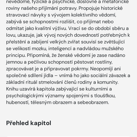
nevědomé, fyzické a psychické, doslovné a metaforické
roviny našeho přijímání potravy. Propojuje historické
stravovací návyky s vývojem kolektivního vědomí,
zabývá se schopnostmi rozlišit, co přijímat nebo
odmítat jako kvalitní výživu. Vrací se do období sběru a
lovu, ukazuje, jak vývoj nových dovedností potřebných k
přelstění a zabíjení velkých zvířat souvisí se zvětšující
se velikostí mozku, inteligencí a nadvládou mužského
principu. Připomíná, že ženské vědomí je zase nadáno
jemnou a pečlivou schopností pěstovat rostliny,
zpracovávat je a připravovat pokrmy. Neopomíjí ani
společné sdílení jídla – vnímá ho jako sociální závazek a
základní rituál stmelování členů rodiny a komunity.
Knihu uzavírá kapitola zabývající se kulturními a
psychologickými významy spojenými s tloušťkou,
hubeností, tělesným obrazem a sebeobrazem.
Přehled kapitol