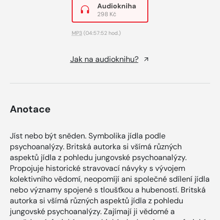
Audiokniha
298 Kč
MP3
(04:57:52 hod.)
Jak na audioknihu?
Anotace
Jíst nebo být sněden. Symbolika jídla podle
psychoanalýzy. Britská autorka si všímá různých
aspektů jídla z pohledu jungovské psychoanalýzy.
Propojuje historické stravovací návyky s vývojem
kolektivního vědomí, neopomíjí ani společné sdílení jídla
nebo významy spojené s tloušťkou a hubeností. Britská
autorka si všímá různých aspektů jídla z pohledu
jungovské psychoanalýzy. Zajímají ji vědomé a