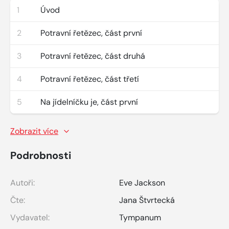
1
Úvod
2
Potravní řetězec, část první
3
Potravní řetězec, část druhá
4
Potravní řetězec, část třetí
5
Na jídelníčku je, část první
Zobrazit více
Podrobnosti
Autoři:
Eve Jackson
Čte:
Jana Štvrtecká
Vydavatel:
Tympanum