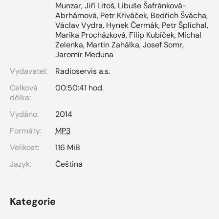
Munzar
,
Jiří Litoš
,
Libuše Šafránková-
Abrhámová
,
Petr Křiváček
,
Bedřich Švácha
,
Václav Vydra
,
Hynek Čermák
,
Petr Šplíchal
,
Marika Procházková
,
Filip Kubíček
,
Michal
Zelenka
,
Martin Zahálka
,
Josef Somr
,
Jaromír Meduna
Vydavatel:
Radioservis a.s.
Celková
00:50:41 hod.
délka:
Vydáno:
2014
Formáty:
MP3
Velikost:
116 MiB
Jazyk:
Čeština
Kategorie