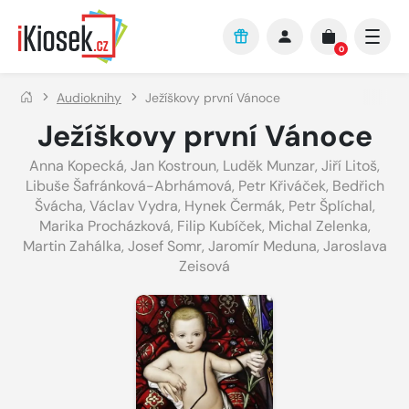
Přejít na hlavní obsah
0
Audioknihy
Ježíškovy první Vánoce
Ježíškovy první Vánoce
Anna Kopecká
,
Jan Kostroun
,
Luděk Munzar
,
Jiří Litoš
,
Libuše Šafránková-Abrhámová
,
Petr Křiváček
,
Bedřich
Švácha
,
Václav Vydra
,
Hynek Čermák
,
Petr Šplíchal
,
Marika Procházková
,
Filip Kubíček
,
Michal Zelenka
,
Martin Zahálka
,
Josef Somr
,
Jaromír Meduna
,
Jaroslava
Zeisová