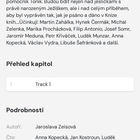
pomocník Toník. Budou bdít nejen nad jesličkami s
právě narozeným Ježíškem, ale i nad celým příběhem,
aby byl vyprávěn tak, jak je psáno a dáno v Knize
knih....Účinkují: Martin Zahálka, Hynek Čermák, Michal
Zelenka, Marika Procházková, Filip Antonio, Josef Somr,
Jaromír Meduna, Petr Křiváček, Luděk Munzar, Anna
Kopecká, Václav Vydra, Libuše Šafránková a další.
Přehled kapitol
1
Track 1
Podrobnosti
Autoři:
Jaroslava Zeisová
Čte:
Anna Kopecká
,
Jan Kostroun
,
Luděk