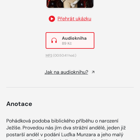
Přehrát ukázku
Audiokniha
89 Kč
MP3
(00:50:41 hod.)
Jak na audioknihu?
Anotace
Pohádková podoba biblického příběhu o narození
Ježíše. Provedou nás jím dva strážní andělé, jeden již
postarší anděl v podání Luďka Munzara a jeho malý