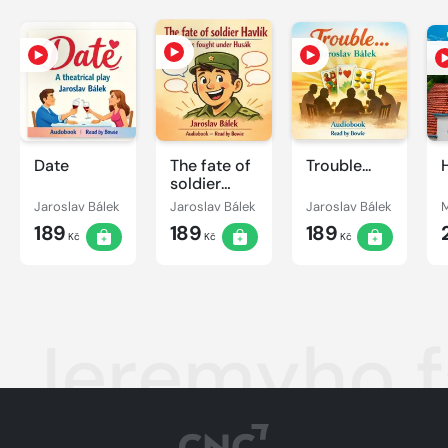
Date
The fate of
Trouble...
soldier
Havlík or
Jaroslav Bálek
Jaroslav Bálek
Jaroslav Bálek
we fought
189
189
189
under
Kč
Kč
Kč
Husák
Jeremyho fa