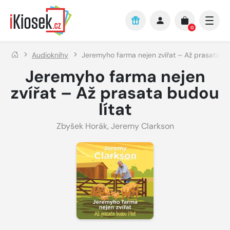
Přejít na hlavní obsah
0
Audioknihy
Jeremyho farma nejen zvířat – Až prasata bu
Jeremyho farma nejen
zvířat – Až prasata budou
lítat
Zbyšek Horák
,
Jeremy Clarkson