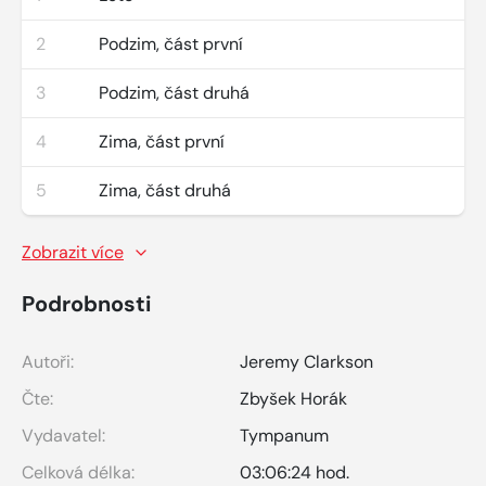
2
Podzim, část první
3
Podzim, část druhá
4
Zima, část první
5
Zima, část druhá
Zobrazit více
Podrobnosti
Autoři:
Jeremy Clarkson
Čte:
Zbyšek Horák
Vydavatel:
Tympanum
Celková délka:
03:06:24 hod.