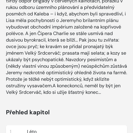
tvrdý odpor brigády v červených kalhotách, porážku v
rukou odboru územního plánování a předvídatelný
posměch od Kaleba – i když, abychom byli spravedliví, i
Lisa měla pochybnosti o Jeremyho brilantním plánu
vybudovat obchodní impérium založené na kopřivové
polévce. A jen Čipera Charlie se stále usmívá nad
dusivou byrokracií, která se blíží... Pak jsou tu zvířata:
ovce jsou pryč; ke kravám se přidal pronajatý býk
jménem Velký Srdcerváč; prasata mají selata; a kozy se
ukázaly být psychopatické. Navzdory pesimistům a
(někdy vlastní vinou způsobeným) neúspěchům zůstává
Jeremy nezkrotně optimistický ohledně života na farmě.
Protože je těžké nebýt optimistický, když sklízíte
ostružiny vysavačem.A koneckonců, neměl by být jen
Velký Srdcerváč, kdo si užije šťastný konec...
Přehled kapitol
1
Léto